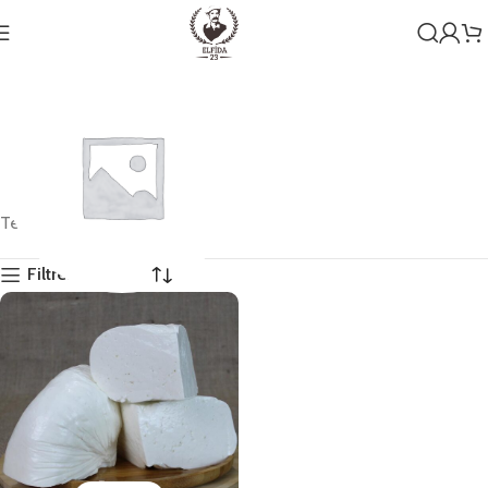
Tek bir sonuç gösteriliyor
Filtreleri Göster
Genel
1 ürün