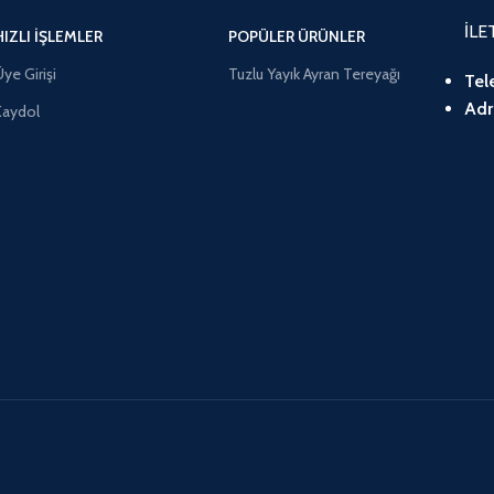
İLE
HIZLI İŞLEMLER
POPÜLER ÜRÜNLER
ye Girişi
Tuzlu Yayık Ayran Tereyağı
Tel
Adr
Kaydol