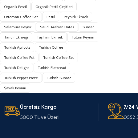
Organik Pestil
Organik Pestil Çeşitleri
Ottoman Coffee Set
Pestil
Peynirli Ekmek
Salamura Peynir
Saudi Arabian Dates
Sumac
Tandır Ekmeği
Taş Fırın Ekmek
Tulum Peyniri
Turkish Apricots
Turkish Coffee
Turkish Coffee Pot
Turkish Coffee Set
Turkish Delight
Turkish Flatbread
Turkish Pepper Paste
Turkish Sumac
Şavak Peyniri
Ücretsiz Kargo
7/24 
5000 TL ve Üzeri
0552 