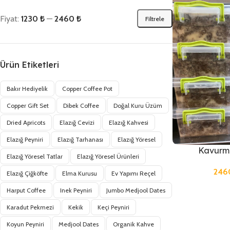
Fiyat:
1230 ₺
—
2460 ₺
Filtrele
Ürün Etiketleri
Bakır Hediyelik
Copper Coffee Pot
Copper Gift Set
Dibek Coffee
Doğal Kuru Üzüm
Dried Apricots
Elazığ Cevizi
Elazığ Kahvesi
Elazığ Peyniri
Elazığ Tarhanası
Elazığ Yöresel
Kavurma
Elazığ Yöresel Tatlar
Elazığ Yöresel Ürünleri
246
Elazığ Çiğköfte
Elma Kurusu
Ev Yapımı Reçel
Harput Coffee
Inek Peyniri
Jumbo Medjool Dates
Karadut Pekmezi
Kekik
Keçi Peyniri
Koyun Peyniri
Medjool Dates
Organik Kahve