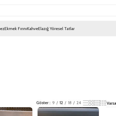
mez
Ekmek Fırını
Kahve
Elazığ Yöresel Tatlar
Göster
9
12
18
24