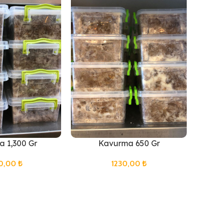
 1,300 Gr
Kavurma 650 Gr
0,00
₺
1230,00
₺