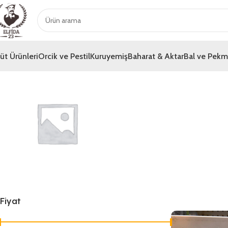
üt Ürünleri
Orcik ve Pestil
Kuruyemiş
Baharat & Aktar
Bal ve Pek
Genel
Fiyat