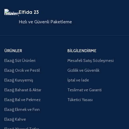
Elfida 23
Hızlı ve Güvenli Paketleme
ÜRÜNLER
BILGILENDIRME
Elazığ Süt Ürünleri
Mesafeli Satış Sözleşmesi
Elazığ Orcik ve Pestil
Gizlilik ve Güvenlik
Elazığ Kuruyemiş
İptal ve İade
Elazığ Baharat & Aktar
Teslimat ve Garanti
Elazığ Bal ve Pekmez
Tüketici Yasası
Elazığ Ekmek ve Fırın
Elazığ Kahve
Elazığ Yöresel Tatlar