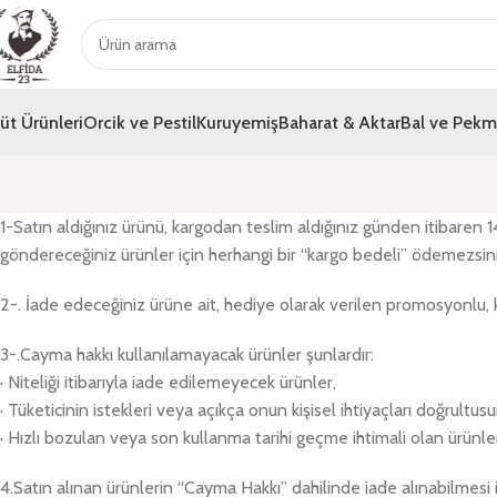
üt Ürünleri
Orcik ve Pestil
Kuruyemiş
Baharat & Aktar
Bal ve Pek
1-Satın aldığınız ürünü, kargodan teslim aldığınız günden itibaren
göndereceğiniz ürünler için herhangi bir “kargo bedeli” ödemezsini
2-. İade edeceğiniz ürüne ait, hediye olarak verilen promosyonlu, 
3-.Cayma hakkı kullanılamayacak ürünler şunlardır:
· Niteliği itibarıyla iade edilemeyecek ürünler,
· Tüketicinin istekleri veya açıkça onun kişisel ihtiyaçları doğrultu
· Hızlı bozulan veya son kullanma tarihi geçme ihtimali olan ürünle
4.Satın alınan ürünlerin “Cayma Hakkı” dahilinde iade alınabilmesi i