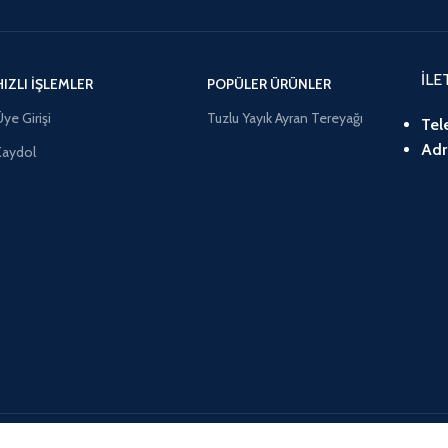
İLE
HIZLI İŞLEMLER
POPÜLER ÜRÜNLER
ye Girişi
Tuzlu Yayık Ayran Tereyağı
Tel
Adr
Kaydol