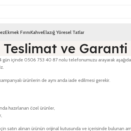
mez
Ekmek Fırını
Kahve
Elazığ Yöresel Tatlar
Teslimat ve Garanti
 14 gün içinde 0506 753 40 87 nolu telefonumuzu arayarak aşağıdaki
z.
kampanyalı ürünlerin de aynı anda iade edilmesi gerekir.
sunda hazırlanan özel ürünler,
r,
çin satın alınan ürünün orijinal kutusunda ve içerisinde bulunan amb