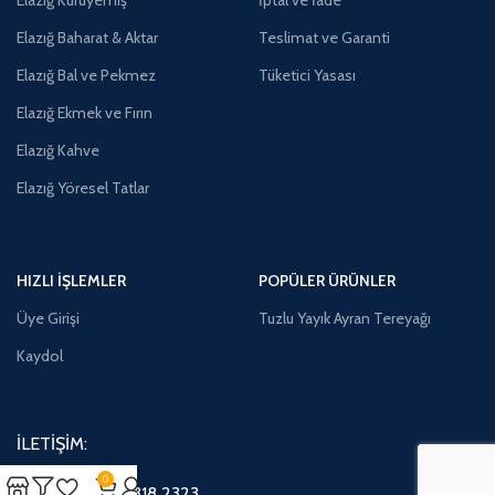
Elazığ Kuruyemiş
İptal ve İade
Elazığ Baharat & Aktar
Teslimat ve Garanti
Elazığ Bal ve Pekmez
Tüketici Yasası
Elazığ Ekmek ve Fırın
Elazığ Kahve
Elazığ Yöresel Tatlar
HIZLI İŞLEMLER
POPÜLER ÜRÜNLER
Üye Girişi
Tuzlu Yayık Ayran Tereyağı
Kaydol
İLETİŞİM:
0
Telefon:
0552 318 2323