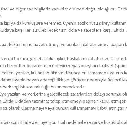
isel ve diğer sair bilgilerin kanunlar önünde doğru olduğunu, Elfida
.
şka kişi ya da kuruluşlara veremez, üyenin sözkonusu şifreyi kullan
 Gıda’ya karşı ileri sürülebilecek tüm iddia ve taleplere karşı, Elfi
zuat hükümlerine riayet etmeyi ve bunları ihlal etmemeyi baştan k
ini bozucu, genel ahlaka aykırı, başkalarını rahatsız ve taciz edici ş
n hizmetleri kullanmasını önleyici veya zorlaştırıcı faaliyet (spam,
ilen, yazılan, kullanılan fikir ve düşünceler, tamamen üyelerin ken
a Gıda’nın üyenin beyan edeceği fikir ve görüşler nedeniyle üçüncü k
ayı herhangi bir sorumluluğu bulunmamaktadır.
e üye yazılım ve verilerine gelebilecek zararlardan dolayı sorumlu 
n Elfida Gıda’dan tazminat talep etmemeyi peşinen kabul etmiştir.
e izinsiz olarak ulaşmamayı veya bunları kullanmamayı kabul etmiştir
 birkaçını ihlal eden üye işbu ihlal nedeniyle cezai ve hukuki olarak