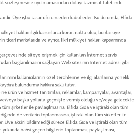
şı üyelik sözleşmesine uyulmamasından dolayı tazminat talebinde
kı vardır. Üye işbu tasarrufu önceden kabul eder. Bu durumda, Elfida
mülkiyet hakları ilgili kanunlarca korunmakta olup, bunlar üye
n ticari markalarıdır ve ayrıca fikri mülkiyet hakları kapsamında
 çerçevesinde siteye erişmek için kullanılan İnternet servis
oğrudan bağlanılmasını sağlayan Web sitesinin Internet adresi gibi
anımını kullanıcılarının özel tercihlerine ve ilgi alanlarına yönelik
 kaydını bulundurma hakkını saklı tutar.
ine ürün ve hizmet tanıtımları, reklamlar, kampanyalar, avantajlar,
n ve/veya başka yollarla geçmişte vermiş olduğu ve/veya gelecekte
n tüm şirketler ile paylaşılmasına, Elfida Gıda ve iştiraki olan tüm
iğinde de verilerin toplanmasına, iştiraki olan tüm şirketler ile
r. Üye aksini bildirmediği sürece Elfida Gıda ve iştiraki olan tüm
ye yukarıda bahsi geçen bilgilerin toplanması, paylaşılması,