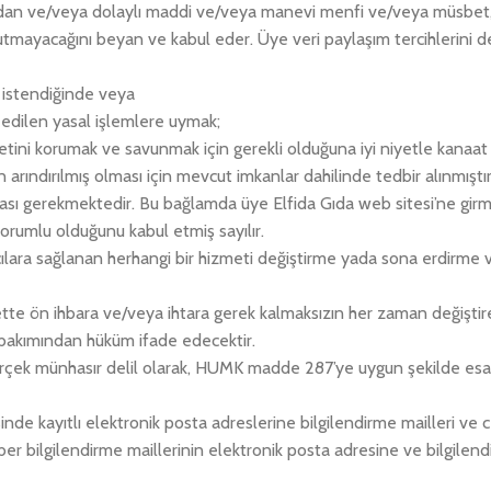
rudan ve/veya dolaylı maddi ve/veya manevi menfi ve/veya müsbet, 
tutmayacağını beyan ve kabul eder. Üye veri paylaşım tercihlerini de
ak istendiğinde veya
 edilen yasal işlemlere uymak;
etini korumak ve savunmak için gerekli olduğuna iyi niyetle kanaat ge
n arındırılmış olması için mevcut imkanlar dahilinde tedbir alınmıştı
ası gerekmektedir. Bu bağlamda üye Elfida Gıda web sitesi’ne girme
orumlu olduğunu kabul etmiş sayılır.
ıcılara sağlanan herhangi bir hizmeti değiştirme yada sona erdirme vey
urette ön ihbara ve/veya ihtara gerek kalmaksızın her zaman değiştireb
r bakımından hüküm ifade edecektir.
e gerçek münhasır delil olarak, HUMK madde 287’ye uygun şekilde esas
isinde kayıtlı elektronik posta adreslerine bilgilendirme mailleri v
er bilgilendirme maillerinin elektronik posta adresine ve bilgile