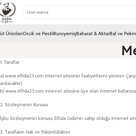
üt Ürünleri
Orcik ve Pestil
Kuruyemiş
Baharat & Aktar
Bal ve Pek
Me
1. Taraflar
a) www.elfida23.com internet sitesinin faaliyetlerini yürüten Çarş
anılacaktır).
b) www.elfida23.com internet sitesine üye olan internet kullanıcıs
2. Sözleşmenin Konusu
İşbu Sözleşme’nin konusu Elfida Gıda’nın sahip olduğu internet si
3. Tarafların Hak ve Yükümlülükleri