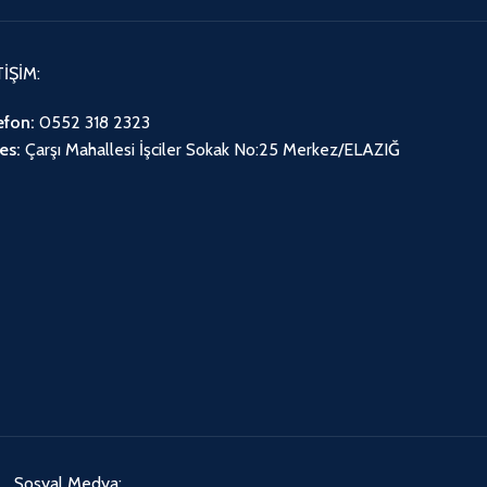
TİŞİM:
efon:
0552 318 2323
es:
Çarşı Mahallesi İşciler Sokak No:25 Merkez/ELAZIĞ
Sosyal Medya: