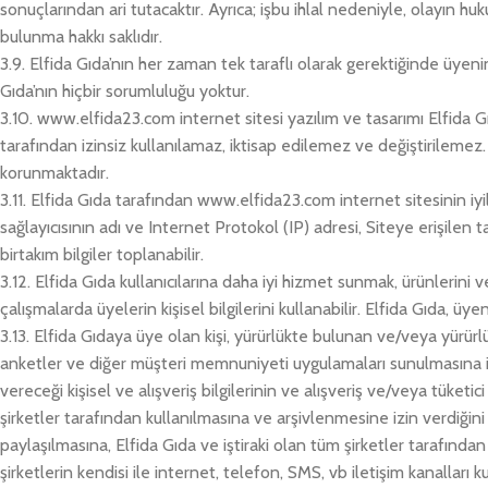
sonuçlarından ari tutacaktır. Ayrıca; işbu ihlal nedeniyle, olayın 
bulunma hakkı saklıdır.
3.9. Elfida Gıda’nın her zaman tek taraflı olarak gerektiğinde üyeni
Gıda’nın hiçbir sorumluluğu yoktur.
3.10. www.elfida23.com internet sitesi yazılım ve tasarımı Elfida Gıd
tarafından izinsiz kullanılamaz, iktisap edilemez ve değiştirilemez.
korunmaktadır.
3.11. Elfida Gıda tarafından www.elfida23.com internet sitesinin iy
sağlayıcısının adı ve Internet Protokol (IP) adresi, Siteye erişilen
birtakım bilgiler toplanabilir.
3.12. Elfida Gıda kullanıcılarına daha iyi hizmet sunmak, ürünlerini ve
çalışmalarda üyelerin kişisel bilgilerini kullanabilir. Elfida Gıda, 
3.13. Elfida Gıdaya üye olan kişi, yürürlükte bulunan ve/veya yürü
anketler ve diğer müşteri memnuniyeti uygulamaları sunulmasına i
vereceği kişisel ve alışveriş bilgilerinin ve alışveriş ve/veya tüketic
şirketler tarafından kullanılmasına ve arşivlenmesine izin verdiğini
paylaşılmasına, Elfida Gıda ve iştiraki olan tüm şirketler tarafında
şirketlerin kendisi ile internet, telefon, SMS, vb iletişim kanallar