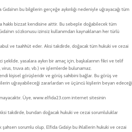
 Gıda’nın bu bilgilerin gerçeğe aykırılığı nedeniyle uğrayacağı tüm
ma hakkı bizzat kendisine aittir. Bu sebeple doğabilecek tüm
da Gıda’nın sözkonusu izinsiz kullanımdan kaynaklanan her türlü
abul ve taahhüt eder. Aksi takdirde, doğacak tüm hukuki ve cezai
ekilde, yasalara aykırı bir amaç için, başkalarının fikri ve telif
 virus, truva atı, vb.) ve işlemlerde bulunamaz.
di kişisel görüşleridir ve görüş sahibini bağlar. Bu görüş ve
işilerin uğrayabileceği zararlardan ve üçüncü kişilerin beyan edeceği
olmayacaktır. Üye, www.elfida23.com internet sitesinin
. Aksi takdirde, bundan doğacak hukuki ve cezai sorumluluklar
 şahsen sorumlu olup, Elfida Gıda’yı bu ihlallerin hukuki ve cezai