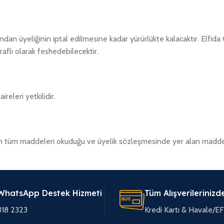
ndan üyeliğinin iptal edilmesine kadar yürürlükte kalacaktır. Elfid
aflı olarak feshedebilecektir.
releri yetkilidir.
n tüm maddeleri okuduğu ve üyelik sözleşmesinde yer alan maddele
WhatsApp Destek Hizmeti
Tüm Alışverilerinizd
318 2323
Kredi Kartı & Havale/