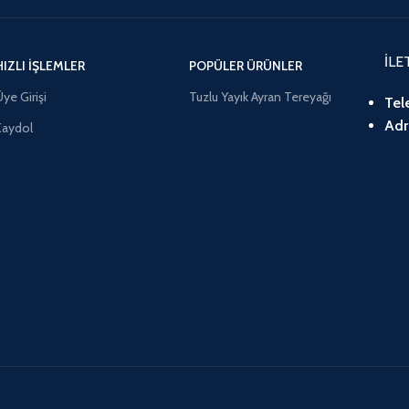
İLE
HIZLI İŞLEMLER
POPÜLER ÜRÜNLER
ye Girişi
Tuzlu Yayık Ayran Tereyağı
Tel
Adr
Kaydol