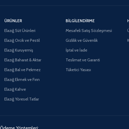
ÜRÜNLER
BILGILENDIRME
Elazığ Süt Ürünleri
Mesafeli Satış Sözleşmesi
Ü
Elazığ Orcik ve Pestil
Gizlilik ve Güvenlik
Elazığ Kuruyemiş
İptal ve İade
Elazığ Baharat & Aktar
Teslimat ve Garanti
Elazığ Bal ve Pekmez
Tüketici Yasası
Elazığ Ekmek ve Fırın
Elazığ Kahve
Elazığ Yöresel Tatlar
Ödeme Yöntemleri: