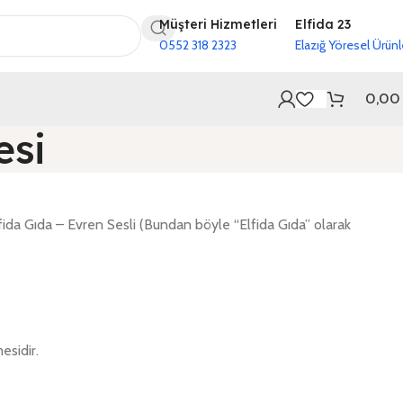
Müşteri Hizmetleri
Elfida 23
0552 318 2323
Elazığ Yöresel Ürünl
0,0
esi
fida Gıda – Evren Sesli (Bundan böyle “Elfida Gıda” olarak
esidir.