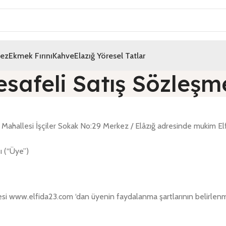
mez
Ekmek Fırını
Kahve
Elazığ Yöresel Tatlar
safeli Satış Sözleşm
ı Mahallesi İşçiler Sokak No:29 Merkez / Elâzığ adresinde mukim El
ı (“Üye”)
tesi www.elfida23.com ‘dan üyenin faydalanma şartlarının belirlenm