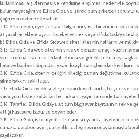
kullanılması, arşivlenmesi ve kendisine erişilmesi nedeniyle doğ
bulunmayacağını ve Elfida Gıda ve iştiraki olan şirketleri sorumlu 
çağrı merkezlerine iletebilir.
3.14. Elfida Gıda, üyenin kişisel bilgilerini yasal bir zorunluluk olar
a) yasal gereklere uygun hareket etmek veya Elfida Gıda’ya tebliğ
b) Elfida Gıda ve Elfida Gıdaweb sitesi ailesinin haklarını ve mülkiy
3.15. Elfida Gıda web sitesinin virus ve benzeri amaçlı yazılımlarda
virus koruma sistemini tedarik etmesi ve gerekli korunmayı sağlam
hata ve bunların doğrudan yada dolaylı sonuçlarından kendisinin s
3.16. Elfida Gıda, sitenin içeriğini dilediği zaman değiştirme, kullan
silme hakkını saklı tutar.
3.17. Elfida Gıda, üyelik sözleşmesinin koşullarını hiçbir şekil ve s
yada yürürlükten kaldırılan her hüküm , yayın tarihinde tüm üyele
3.18. Taraflar, Elfida Gıda’ya ait tüm bilgisayar kayıtlarının tek v
ettiği hususunu kabul ve beyan eder.
3.19. Elfida Gıda, iş bu üyelik sözleşmesi uyarınca, üyelerinin kend
olmakla beraber, üye işbu üyelik sözleşmesini onaylamasıyla berab
sayılacaktır.