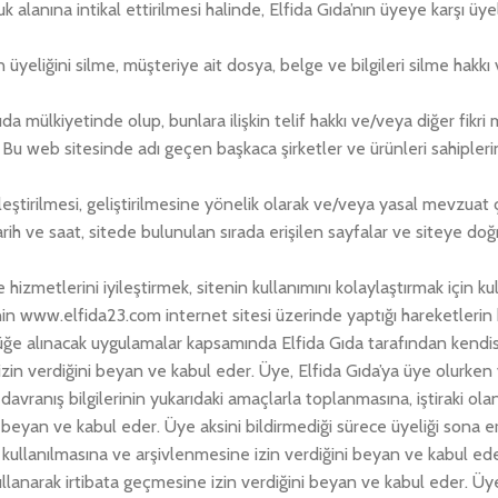
hukuk alanına intikal ettirilmesi halinde, Elfida Gıda’nın üyeye kar
n üyeliğini silme, müşteriye ait dosya, belge ve bilgileri silme hak
a mülkiyetinde olup, bunlara ilişkin telif hakkı ve/veya diğer fikri 
 Bu web sitesinde adı geçen başkaca şirketler ve ürünleri sahiplerini
ileştirilmesi, geliştirilmesine yönelik olarak ve/veya yasal mevzuat
 tarih ve saat, sitede bulunulan sırada erişilen sayfalar ve siteye d
 hizmetlerini iyileştirmek, sitenin kullanımını kolaylaştırmak için kull
üyenin www.elfida23.com internet sitesi üzerinde yaptığı hareketlerin
rlüğe alınacak uygulamalar kapsamında Elfida Gıda tarafından kendis
zin verdiğini beyan ve kabul eder. Üye, Elfida Gıda’ya üye olurke
i davranış bilgilerinin yukarıdaki amaçlarla toplanmasına, iştiraki ola
 beyan ve kabul eder. Üye aksini bildirmediği sürece üyeliği sona erd
n kullanılmasına ve arşivlenmesine izin verdiğini beyan ve kabul ede
ı kullanarak irtibata geçmesine izin verdiğini beyan ve kabul eder. Ü