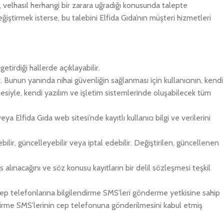
velhasıl herhangi bir zarara uğradığı konusunda talepte
ğiştirmek isterse, bu talebini Elfida Gıda’nın müşteri hizmetleri
tirdiği hallerde açıklayabilir.
r. Bunun yanında nihai güvenliğin sağlanması için kullanıcının, kendi
siyle, kendi yazılım ve işletim sistemlerinde oluşabilecek tüm
a Elfida Gıda web sitesi’nde kayıtlı kullanıcı bilgi ve verilerini
ilir, güncelleyebilir veya iptal edebilir. Değiştirilen, güncellenen
 alınacağını ve söz konusu kayıtların bir delil sözleşmesi teşkil
e cep telefonlarına bilgilendirme SMS’leri gönderme yetkisine sahip
ndirme SMS’lerinin cep telefonuna gönderilmesini kabul etmiş