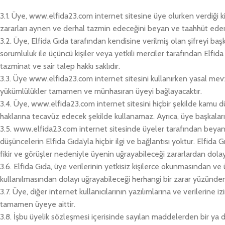
3.1. Üye, www.elfida23.com internet sitesine üye olurken verdiği kiş
zararları aynen ve derhal tazmin edeceğini beyan ve taahhüt eder
3.2. Üye, Elfida Gıda tarafından kendisine verilmiş olan şifreyi ba
sorumluluk ile üçüncü kişiler veya yetkili merciler tarafından Elfida
tazminat ve sair talep hakkı saklıdır.
3.3. Üye www.elfida23.com internet sitesini kullanırken yasal mev
yükümlülükler tamamen ve münhasıran üyeyi bağlayacaktır.
3.4. Üye, www.elfida23.com internet sitesini hiçbir şekilde kamu düzen
haklarına tecavüz edecek şekilde kullanamaz. Ayrıca, üye başkalarını
3.5. www.elfida23.com internet sitesinde üyeler tarafından beyan ed
düşüncelerin Elfida Gıda’yla hiçbir ilgi ve bağlantısı yoktur. Elfid
fikir ve görüşler nedeniyle üyenin uğrayabileceği zararlardan dol
3.6. Elfida Gıda, üye verilerinin yetkisiz kişilerce okunmasından v
kullanılmasından dolayı uğrayabileceği herhangi bir zarar yüzünde
3.7. Üye, diğer internet kullanıcılarının yazılımlarına ve verilerin
tamamen üyeye aittir.
3.8. İşbu üyelik sözleşmesi içerisinde sayılan maddelerden bir ya da