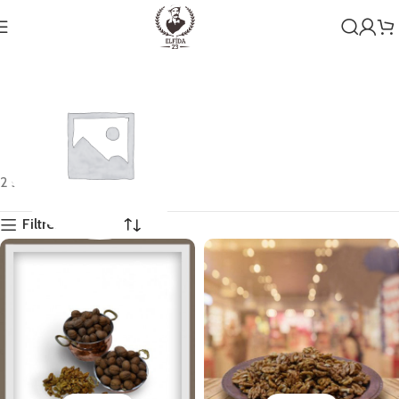
2 sonucun tümü gösteriliyor
Filtreleri Göster
Genel
1 ürün