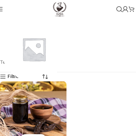
Tek bir sonuç gösteriliyor
Filtreleri Göster
Genel
1 ürün