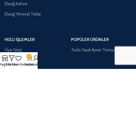
Elazığ Kahve
Elazığ Yöresel Tatlar
HIZLI İŞLEMLER
POPÜLER ÜRÜNLER
Üye Girişi
Tuzlu Yayık Ayran Tereyağı
0
Kaydol
Mağaza
Filtreler
Favorilerim
Sepet
Hesabım
İLETİŞİM:
Telefon:
0552 318 2323
Adres:
Çarşı Mahallesi İşciler Sokak No:25 Merkez/ELAZIĞ
Ödeme Yöntemleri: