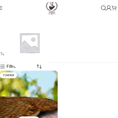
Tek bir sonuç gösteriliyor
Filtreleri Göster
TÜKENDI
Genel
1 ürün