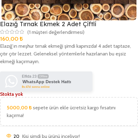
Elazığ Tırnak Ekmek 2 Adet Çiftli
(
1
müşteri değerlendirmesi)
160,00
₺
Elazığ’ın meşhur tırnak ekmeği şimdi kapınızda! 4 adet taptaze,
çıtır çıtır lezzet. Geleneksel yöntemlerle hazırlanan bu eşsiz
ekmeği kaçırmayın.
Elfida 23
Offline
WhatsApp Destek Hattı
8s:47d sonra online
Stokta yok
5000,00
₺
sepete ürün ekle ücretsiz kargo fırsatını
kaçırma!
20
Kişi şimdi bu ürünü inceliyor!