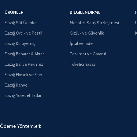
ÜRÜNLER
BILGILENDIRME
Elazığ Süt Ürünleri
Mesafeli Satış Sözleşmesi
Ü
Elazığ Orcik ve Pestil
Gizlilik ve Güvenlik
Elazığ Kuruyemiş
İptal ve İade
Elazığ Baharat & Aktar
Teslimat ve Garanti
Elazığ Bal ve Pekmez
Tüketici Yasası
Elazığ Ekmek ve Fırın
Elazığ Kahve
Elazığ Yöresel Tatlar
Ödeme Yöntemleri: