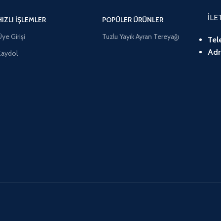
İLE
HIZLI İŞLEMLER
POPÜLER ÜRÜNLER
ye Girişi
Tuzlu Yayık Ayran Tereyağı
Tel
Adr
Kaydol