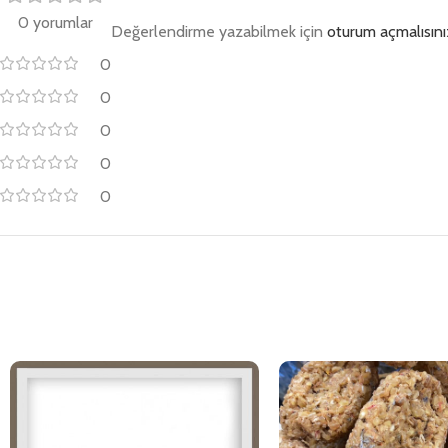
0 yorumlar
Değerlendirme yazabilmek için
oturum açmalısını
0
0
0
0
0