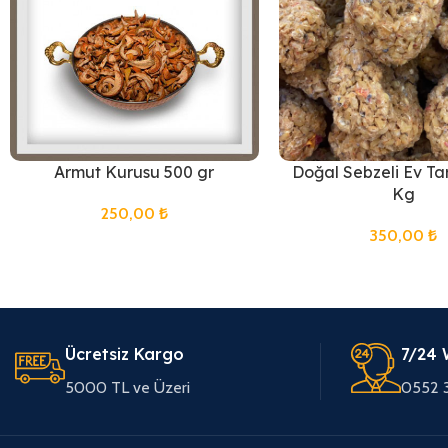
Armut Kurusu 500 gr
Doğal Sebzeli Ev Ta
Kg
250,00
₺
350,00
₺
Ücretsiz Kargo
7/24 
5000 TL ve Üzeri
0552 