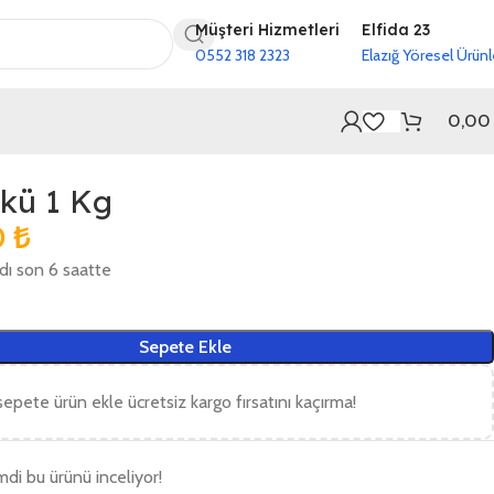
Müşteri Hizmetleri
Elfida 23
0552 318 2323
Elazığ Yöresel Ürünl
0,0
ökü 1 Kg
0
₺
ldı son 6 saatte
Sepete Ekle
epete ürün ekle ücretsiz kargo fırsatını kaçırma!
imdi bu ürünü inceliyor!