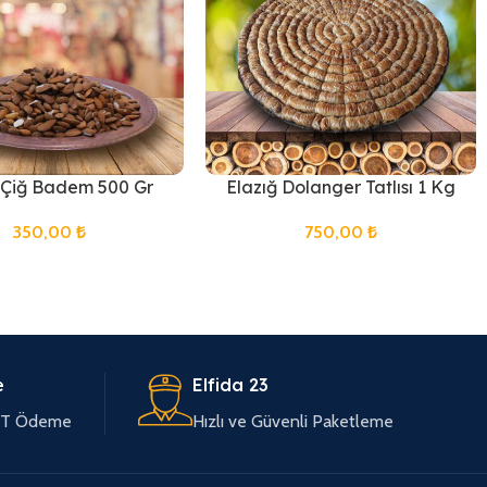
 Çiğ Badem 500 Gr
Elazığ Dolanger Tatlısı 1 Kg
350,00
₺
750,00
₺
e
Elfida 23
EFT Ödeme
Hızlı ve Güvenli Paketleme