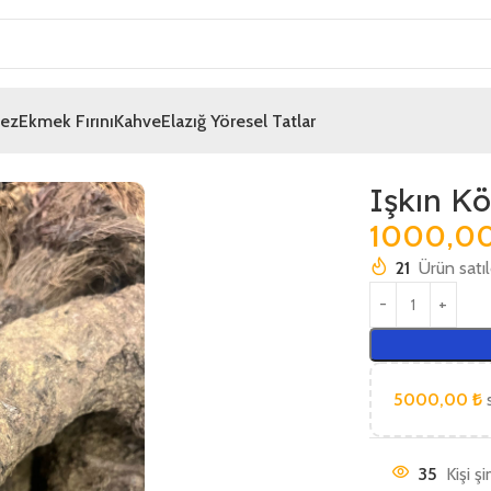
mez
Ekmek Fırını
Kahve
Elazığ Yöresel Tatlar
Işkın K
1000,0
21
Ürün satı
5000,00
₺
s
35
Kişi ş