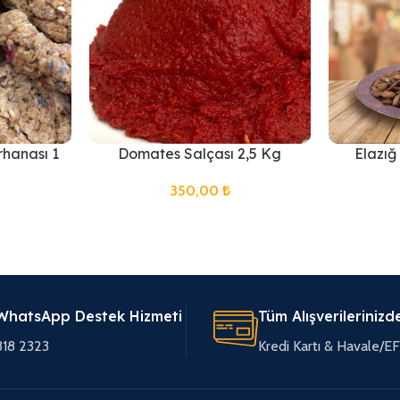
rhanası 1
Domates Salçası 2,5 Kg
Elazığ
350,00
₺
WhatsApp Destek Hizmeti
Tüm Alışverilerinizd
318 2323
Kredi Kartı & Havale/