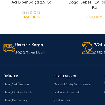
Acı Biber Salça 2,5 Kg
Doğal Sebzeli Ev Ta
Kg
450,00
₺
350,00
₺
Ücretsiz Kargo
7/24 
5000 TL ve Üzeri
0552 
ÜRÜNLER
BILGILENDIRME
Elazığ Süt Ürünleri
Mesafeli Satış Sözleşmesi
Ü
Elazığ Orcik ve Pestil
Gizlilik ve Güvenlik
Elazığ Kuruyemiş
İptal ve İade