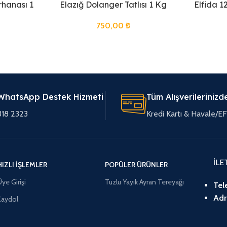
rhanası 1
Elazığ Dolanger Tatlısı 1 Kg
Elfida 12
750,00
₺
WhatsApp Destek Hizmeti
Tüm Alışverilerinizd
318 2323
Kredi Kartı & Havale/
İLE
HIZLI İŞLEMLER
POPÜLER ÜRÜNLER
ye Girişi
Tuzlu Yayık Ayran Tereyağı
Tel
Adr
Kaydol