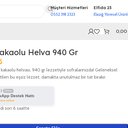
Müşteri Hizmetleri
Elfida 23
0552 318 2323
Elazığ Yöresel Ürünl
0,0
Kakaolu Helva 940 Gr
₺
 kakaolu helvası, 940 gr lezzetiyle sofralarınızda! Geleneksel
ilen bu eşsiz lezzet, damakta unutulmaz bir tat bırakır.
23
Offline
App Destek Hattı
onra online
ldı son 6 saatte