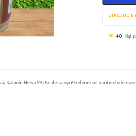
5000,00
₺
s
40
Kişi ş
ığ Kakaolu Helva 94DGr ile tanışın! Geleneksel yöntemlerle özenle ü