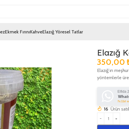
mez
Ekmek Fırını
Kahve
Elazığ Yöresel Tatlar
Elazığ 
350,00
Elazığ’ın meşhur
yöntemlerle üret
Elfida 
Whats
7s:11d s
16
Ürün satı