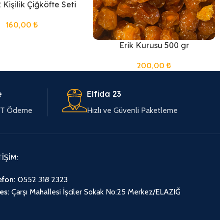
 Kişilik Çiğköfte Seti
160,00
₺
Erik Kurusu 500 gr
200,00
₺
e
Elfida 23
EFT Ödeme
Hızlı ve Güvenli Paketleme
TİŞİM:
efon:
0552 318 2323
es:
Çarşı Mahallesi İşciler Sokak No:25 Merkez/ELAZIĞ