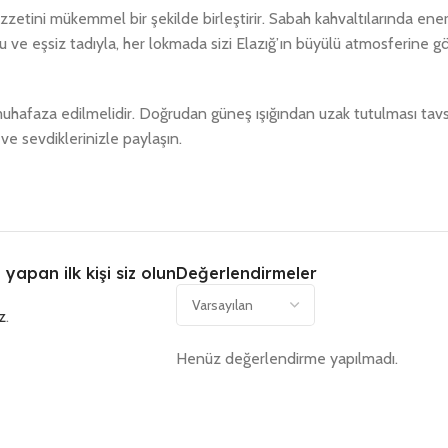
tini mükemmel bir şekilde birleştirir. Sabah kahvaltılarında enerji
u ve eşsiz tadıyla, her lokmada sizi Elazığ’ın büyülü atmosferine gö
uhafaza edilmelidir. Doğrudan güneş ışığından uzak tutulması tavsiye
n ve sevdiklerinizle paylaşın.
apan ilk kişi siz olun
Değerlendirmeler
z
.
Henüz değerlendirme yapılmadı.