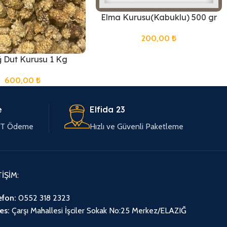
Elma Kurusu(Kabuklu) 500 gr
200,00
₺
ğ Dut Kurusu 1 Kg
600,00
₺
e
Elfida 23
EFT Ödeme
Hızlı ve Güvenli Paketleme
TİŞİM:
efon:
0552 318 2323
es:
Çarşı Mahallesi İşciler Sokak No:25 Merkez/ELAZIĞ