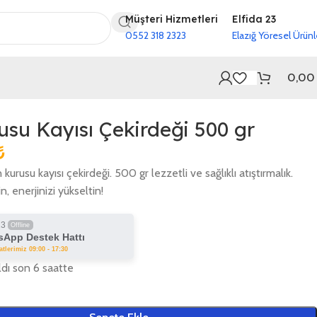
Müşteri Hizmetleri
Elfida 23
0552 318 2323
Elazığ Yöresel Ürünl
0,0
su Kayısı Çekirdeği 500 gr
₺
kurusu kayısı çekirdeği. 500 gr lezzetli ve sağlıklı atıştırmalık.
n, enerjinizi yükseltin!
23
Offline
App Destek Hattı
tlerimiz 09:00 - 17:30
ldı son 6 saatte