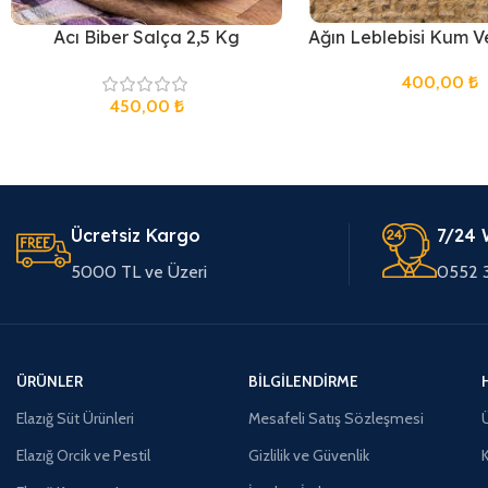
Acı Biber Salça 2,5 Kg
Ağın Leblebisi Kum V
400,00
₺
450,00
₺
Ücretsiz Kargo
7/24 
5000 TL ve Üzeri
0552 
ÜRÜNLER
BILGILENDIRME
Elazığ Süt Ürünleri
Mesafeli Satış Sözleşmesi
Ü
Elazığ Orcik ve Pestil
Gizlilik ve Güvenlik