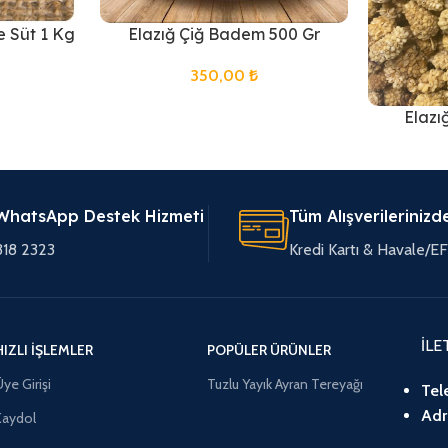
e Süt 1 Kg
Elazığ Çiğ Badem 500 Gr
350,00
₺
Elazı
WhatsApp Destek Hizmeti
Tüm Alışverilerinizd
318 2323
Kredi Kartı & Havale/
İLE
HIZLI İŞLEMLER
POPÜLER ÜRÜNLER
ye Girişi
Tuzlu Yayık Ayran Tereyağı
Tel
Adr
Kaydol