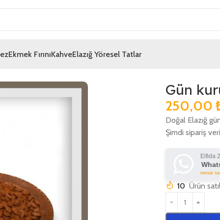
mez
Ekmek Fırını
Kahve
Elazığ Yöresel Tatlar
Gün kuru
250,00
Doğal Elazığ gün 
Şimdi sipariş veri
Elfida 
Whats
mesai saa
10
Ürün satı