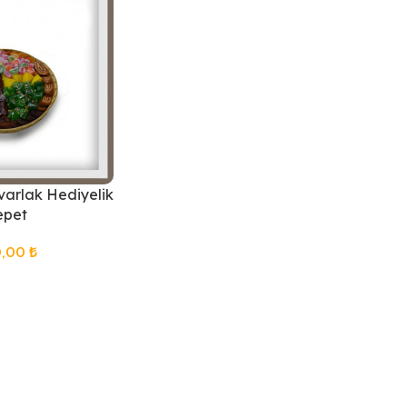
arlak Hediyelik
epet
0,00
₺