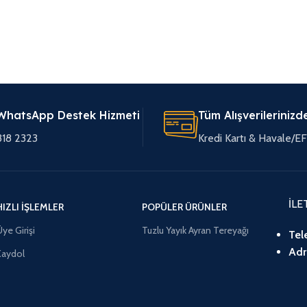
WhatsApp Destek Hizmeti
Tüm Alışverilerinizd
318 2323
Kredi Kartı & Havale/
İLE
HIZLI İŞLEMLER
POPÜLER ÜRÜNLER
ye Girişi
Tuzlu Yayık Ayran Tereyağı
Tel
Adr
Kaydol