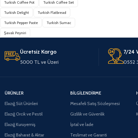
Turkish Coffee Pot
Turkish Coffee Set
Turkish Delight
Turkish Flatbread
Turkish Pepper Paste
Turkish Sumac
Şavak Peyniri
Ücretsiz Kargo
7/24 
5000 TL ve Üzeri
0552 
ÜRÜNLER
BILGILENDIRME
Elazığ Süt Ürünleri
Mesafeli Satış Sözleşmesi
Ü
Elazığ Orcik ve Pestil
Gizlilik ve Güvenlik
Elazığ Kuruyemiş
İptal ve İade
Elazığ Baharat & Aktar
Teslimat ve Garanti