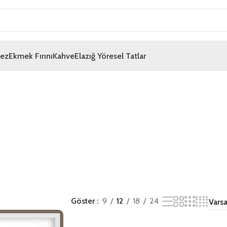
mez
Ekmek Fırını
Kahve
Elazığ Yöresel Tatlar
Göster
9
12
18
24