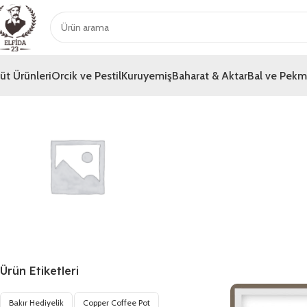
üt Ürünleri
Orcik ve Pestil
Kuruyemiş
Baharat & Aktar
Bal ve Pek
Genel
Ürün Etiketleri
Bakır Hediyelik
Copper Coffee Pot