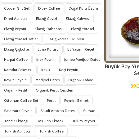
Copper Gift Set
Dibek Coffee
Doğal Kuru Üzüm
Dried Apricots
Elazığ Cevizi
Elazığ Kahvesi
Elazığ Peyniri
Elazığ Tarhanası
Elazığ Yöresel
Elazığ Yöresel Tatlar
Elazığ Yöresel Ürünleri
Elazığ Çiğköfte
Elma Kurusu
Ev Yapımı Reçel
Harput Coffee
Inek Peyniri
Jumbo Medjool Dates
Büyük Boy Yuv
Karadut Pekmezi
Kekik
Keçi Peyniri
S
Koyun Peyniri
Medjool Dates
Organik Kahve
39
Organik Pestil
Organik Pestil Çeşitleri
Ottoman Coffee Set
Pestil
Peynirli Ekmek
Salamura Peynir
Saudi Arabian Dates
Sumac
Tandır Ekmeği
Taş Fırın Ekmek
Tulum Peyniri
Turkish Apricots
Turkish Coffee