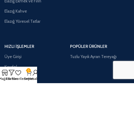
Elazığ Ekmek ve Fırın
Elazığ Kahve
Elazığ Yöresel Tatlar
HIZLI İŞLEMLER
POPÜLER ÜRÜNLER
Üye Girişi
Tuzlu Yayık Ayran Tereyağı
Kaydol
0
Mağaza
Filtreler
Favorilerim
Sepet
Hesabım
İLETİŞİM:
Telefon:
0552 318 2323
Adres:
Çarşı Mahallesi İşciler Sokak No:25 Merkez/ELAZIĞ