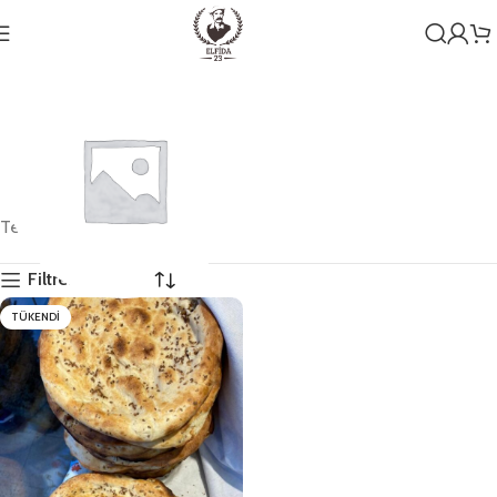
Tek bir sonuç gösteriliyor
Filtreleri Göster
TÜKENDI
Genel
1 ürün