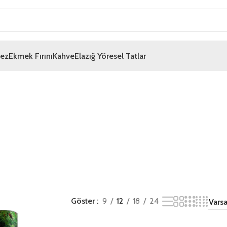
mez
Ekmek Fırını
Kahve
Elazığ Yöresel Tatlar
Göster
9
12
18
24