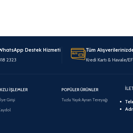
WhatsApp Destek Hizmeti
Tüm Alışverilerinizd
318 2323
Kredi Kartı & Havale/
İLE
HIZLI İŞLEMLER
POPÜLER ÜRÜNLER
ye Girişi
Tuzlu Yayık Ayran Tereyağı
Tel
Adr
Kaydol