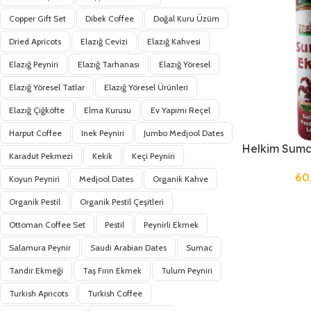
Copper Gift Set
Dibek Coffee
Doğal Kuru Üzüm
Dried Apricots
Elazığ Cevizi
Elazığ Kahvesi
Elazığ Peyniri
Elazığ Tarhanası
Elazığ Yöresel
Elazığ Yöresel Tatlar
Elazığ Yöresel Ürünleri
Elazığ Çiğköfte
Elma Kurusu
Ev Yapımı Reçel
Harput Coffee
Inek Peyniri
Jumbo Medjool Dates
Helkim Sumak
Karadut Pekmezi
Kekik
Keçi Peyniri
60
Koyun Peyniri
Medjool Dates
Organik Kahve
Organik Pestil
Organik Pestil Çeşitleri
Ottoman Coffee Set
Pestil
Peynirli Ekmek
Salamura Peynir
Saudi Arabian Dates
Sumac
Tandır Ekmeği
Taş Fırın Ekmek
Tulum Peyniri
Turkish Apricots
Turkish Coffee