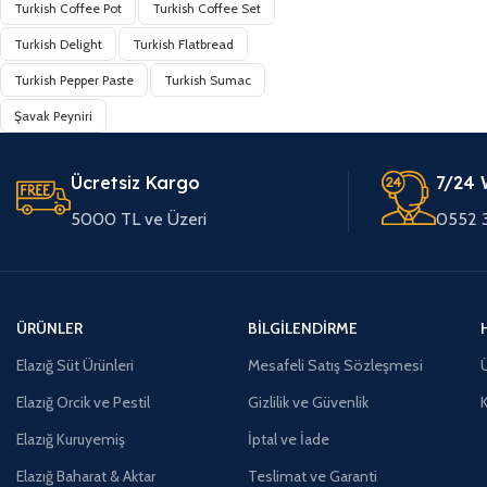
Turkish Coffee Pot
Turkish Coffee Set
Turkish Delight
Turkish Flatbread
Turkish Pepper Paste
Turkish Sumac
Şavak Peyniri
Ücretsiz Kargo
7/24 
5000 TL ve Üzeri
0552 
ÜRÜNLER
BILGILENDIRME
Elazığ Süt Ürünleri
Mesafeli Satış Sözleşmesi
Ü
Elazığ Orcik ve Pestil
Gizlilik ve Güvenlik
Elazığ Kuruyemiş
İptal ve İade
Elazığ Baharat & Aktar
Teslimat ve Garanti