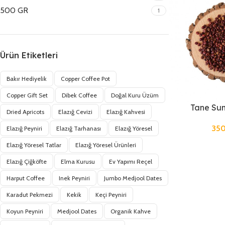
500 GR
1
Ürün Etiketleri
Bakır Hediyelik
Copper Coffee Pot
Copper Gift Set
Dibek Coffee
Doğal Kuru Üzüm
Tane Su
Dried Apricots
Elazığ Cevizi
Elazığ Kahvesi
35
Elazığ Peyniri
Elazığ Tarhanası
Elazığ Yöresel
Elazığ Yöresel Tatlar
Elazığ Yöresel Ürünleri
Elazığ Çiğköfte
Elma Kurusu
Ev Yapımı Reçel
Harput Coffee
Inek Peyniri
Jumbo Medjool Dates
Karadut Pekmezi
Kekik
Keçi Peyniri
Koyun Peyniri
Medjool Dates
Organik Kahve