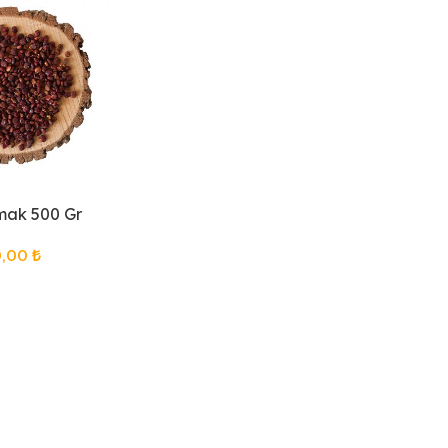
mak 500 Gr
0,00
₺