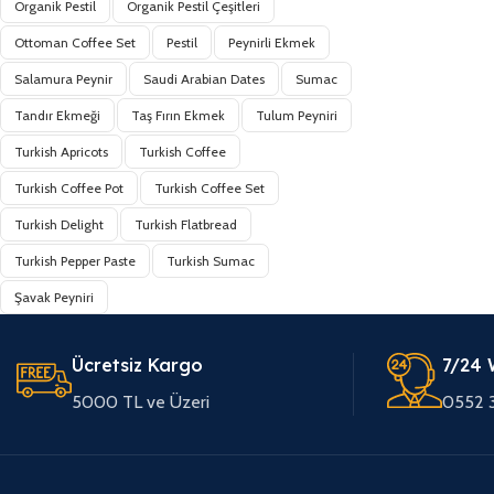
Organik Pestil
Organik Pestil Çeşitleri
Ottoman Coffee Set
Pestil
Peynirli Ekmek
Salamura Peynir
Saudi Arabian Dates
Sumac
Tandır Ekmeği
Taş Fırın Ekmek
Tulum Peyniri
Turkish Apricots
Turkish Coffee
Turkish Coffee Pot
Turkish Coffee Set
Turkish Delight
Turkish Flatbread
Turkish Pepper Paste
Turkish Sumac
Şavak Peyniri
Ücretsiz Kargo
7/24 
5000 TL ve Üzeri
0552 