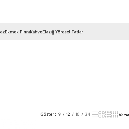
mez
Ekmek Fırını
Kahve
Elazığ Yöresel Tatlar
Göster
9
12
18
24