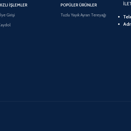
İLE
HIZLI İŞLEMLER
POPÜLER ÜRÜNLER
ye Girişi
Tuzlu Yayık Ayran Tereyağı
Tel
Adr
Kaydol