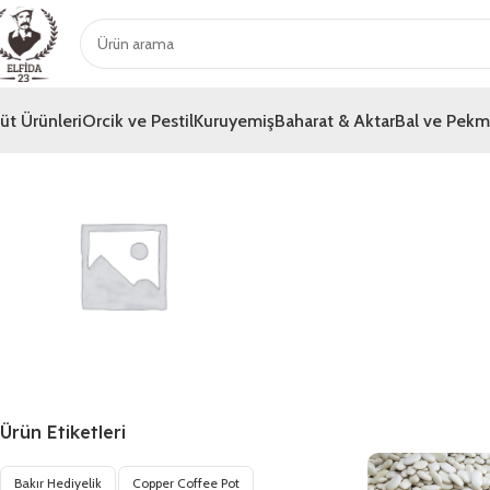
üt Ürünleri
Orcik ve Pestil
Kuruyemiş
Baharat & Aktar
Bal ve Pek
Genel
Ürün Etiketleri
Bakır Hediyelik
Copper Coffee Pot