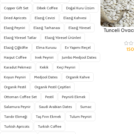
Copper Gift Set
Dibek Coffee
Doğal Kuru Üzüm
Dried Apricots
Elazığ Cevizi
Elazığ Kahvesi
Elazığ Peyniri
Elazığ Tarhanası
Elazığ Yöresel
Tunceli Ovac
Elazığ Yöresel Tatlar
Elazığ Yöresel Ürünleri
Elazığ Çiğköfte
Elma Kurusu
Ev Yapımı Reçel
15
Harput Coffee
Inek Peyniri
Jumbo Medjool Dates
Karadut Pekmezi
Kekik
Keçi Peyniri
Koyun Peyniri
Medjool Dates
Organik Kahve
Organik Pestil
Organik Pestil Çeşitleri
Ottoman Coffee Set
Pestil
Peynirli Ekmek
Salamura Peynir
Saudi Arabian Dates
Sumac
Tandır Ekmeği
Taş Fırın Ekmek
Tulum Peyniri
Turkish Apricots
Turkish Coffee