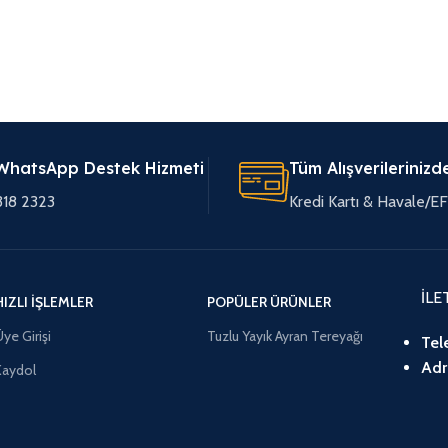
WhatsApp Destek Hizmeti
Tüm Alışverilerinizd
318 2323
Kredi Kartı & Havale/
İLE
HIZLI İŞLEMLER
POPÜLER ÜRÜNLER
ye Girişi
Tuzlu Yayık Ayran Tereyağı
Tel
Adr
Kaydol