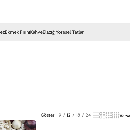
mez
Ekmek Fırını
Kahve
Elazığ Yöresel Tatlar
Göster
9
12
18
24