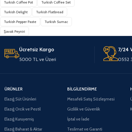
Turkish Coffee Pot
Turkish Coffee Set
Turkish Delight
Turkish Flatbread
Turkish Pepper Paste
Turkish Sumac
Şavak Peyniri
Ücretsiz Kargo
7/24 
5000 TL ve Üzeri
0552 
ÜRÜNLER
BILGILENDIRME
Elazığ Süt Ürünleri
Mesafeli Satış Sözleşmesi
Ü
Elazığ Orcik ve Pestil
Gizlilik ve Güvenlik
Elazığ Kuruyemiş
İptal ve İade
Elazığ Baharat & Aktar
Teslimat ve Garanti