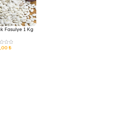
ık Fasulye 1 Kg
0,00
₺