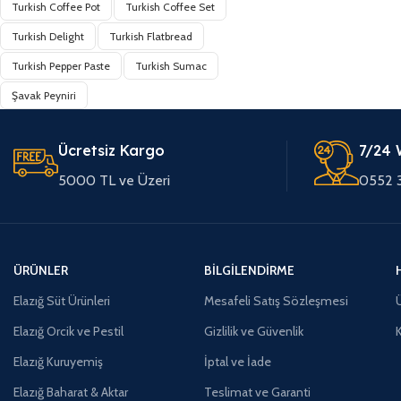
Turkish Coffee Pot
Turkish Coffee Set
Turkish Delight
Turkish Flatbread
Turkish Pepper Paste
Turkish Sumac
Şavak Peyniri
Ücretsiz Kargo
7/24 
5000 TL ve Üzeri
0552 
ÜRÜNLER
BILGILENDIRME
Elazığ Süt Ürünleri
Mesafeli Satış Sözleşmesi
Ü
Elazığ Orcik ve Pestil
Gizlilik ve Güvenlik
Elazığ Kuruyemiş
İptal ve İade
Elazığ Baharat & Aktar
Teslimat ve Garanti