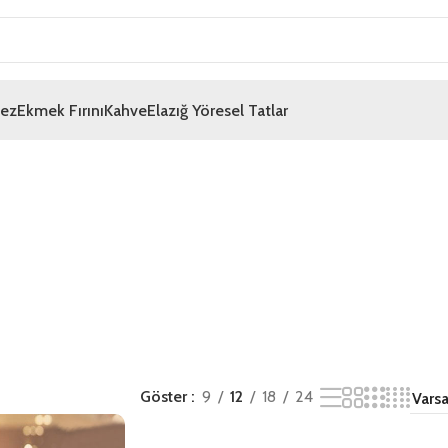
mez
Ekmek Fırını
Kahve
Elazığ Yöresel Tatlar
Göster
9
12
18
24