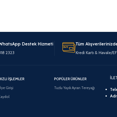
WhatsApp Destek Hizmeti
Tüm Alışverilerinizd
318 2323
Kredi Kartı & Havale/
İLE
HIZLI İŞLEMLER
POPÜLER ÜRÜNLER
ye Girişi
Tuzlu Yayık Ayran Tereyağı
Tel
Adr
Kaydol