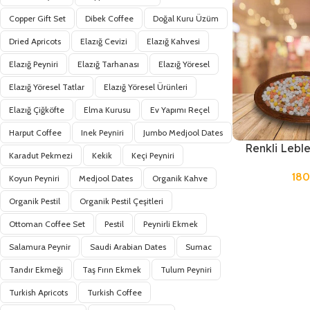
Copper Gift Set
Dibek Coffee
Doğal Kuru Üzüm
Dried Apricots
Elazığ Cevizi
Elazığ Kahvesi
Elazığ Peyniri
Elazığ Tarhanası
Elazığ Yöresel
Elazığ Yöresel Tatlar
Elazığ Yöresel Ürünleri
Elazığ Çiğköfte
Elma Kurusu
Ev Yapımı Reçel
Harput Coffee
Inek Peyniri
Jumbo Medjool Dates
Renkli Leble
Karadut Pekmezi
Kekik
Keçi Peyniri
18
Koyun Peyniri
Medjool Dates
Organik Kahve
Organik Pestil
Organik Pestil Çeşitleri
Ottoman Coffee Set
Pestil
Peynirli Ekmek
Salamura Peynir
Saudi Arabian Dates
Sumac
Tandır Ekmeği
Taş Fırın Ekmek
Tulum Peyniri
Turkish Apricots
Turkish Coffee