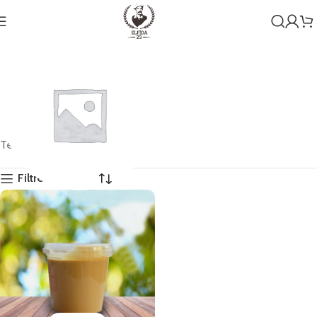
Tek bir sonuç gösteriliyor
Filtreleri Göster
Genel
1 ürün