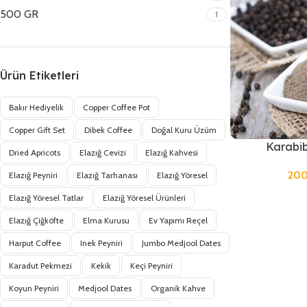
500 GR
1
Ürün Etiketleri
Bakır Hediyelik
Copper Coffee Pot
Copper Gift Set
Dibek Coffee
Doğal Kuru Üzüm
Karabib
Dried Apricots
Elazığ Cevizi
Elazığ Kahvesi
20
Elazığ Peyniri
Elazığ Tarhanası
Elazığ Yöresel
Elazığ Yöresel Tatlar
Elazığ Yöresel Ürünleri
Elazığ Çiğköfte
Elma Kurusu
Ev Yapımı Reçel
Harput Coffee
Inek Peyniri
Jumbo Medjool Dates
Karadut Pekmezi
Kekik
Keçi Peyniri
Koyun Peyniri
Medjool Dates
Organik Kahve