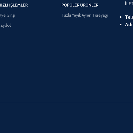
İLE
HIZLI İŞLEMLER
POPÜLER ÜRÜNLER
ye Girişi
Tuzlu Yayık Ayran Tereyağı
Tel
Adr
Kaydol