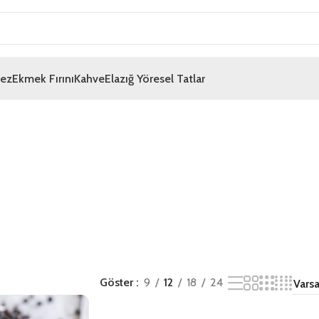
mez
Ekmek Fırını
Kahve
Elazığ Yöresel Tatlar
Göster
9
12
18
24