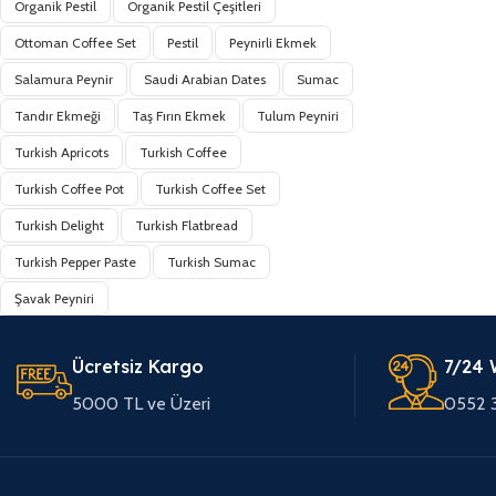
Organik Pestil
Organik Pestil Çeşitleri
Ottoman Coffee Set
Pestil
Peynirli Ekmek
Salamura Peynir
Saudi Arabian Dates
Sumac
Tandır Ekmeği
Taş Fırın Ekmek
Tulum Peyniri
Turkish Apricots
Turkish Coffee
Turkish Coffee Pot
Turkish Coffee Set
Turkish Delight
Turkish Flatbread
Turkish Pepper Paste
Turkish Sumac
Şavak Peyniri
Ücretsiz Kargo
7/24 
5000 TL ve Üzeri
0552 