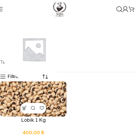
Tek bir sonuç gösteriliyor
Filtreleri Göster
Genel
1 ürün
Lobik 1 Kg
400,00
₺