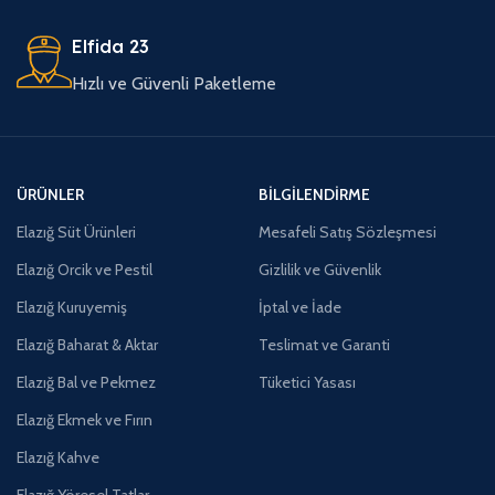
Elfida 23
Hızlı ve Güvenli Paketleme
ÜRÜNLER
BILGILENDIRME
Elazığ Süt Ürünleri
Mesafeli Satış Sözleşmesi
Elazığ Orcik ve Pestil
Gizlilik ve Güvenlik
Elazığ Kuruyemiş
İptal ve İade
Elazığ Baharat & Aktar
Teslimat ve Garanti
Elazığ Bal ve Pekmez
Tüketici Yasası
Elazığ Ekmek ve Fırın
Elazığ Kahve
Elazığ Yöresel Tatlar