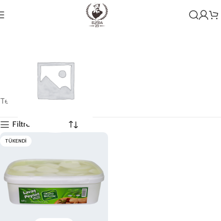
Tek bir sonuç gösteriliyor
Filtreleri Göster
TÜKENDI
Genel
1 ürün