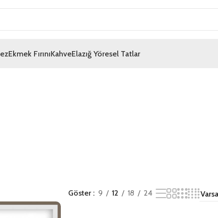
mez
Ekmek Fırını
Kahve
Elazığ Yöresel Tatlar
Göster
9
12
18
24