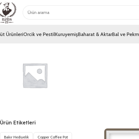
üt Ürünleri
Orcik ve Pestil
Kuruyemiş
Baharat & Aktar
Bal ve Pek
Genel
Ürün Etiketleri
Bakır Hediyelik
Copper Coffee Pot