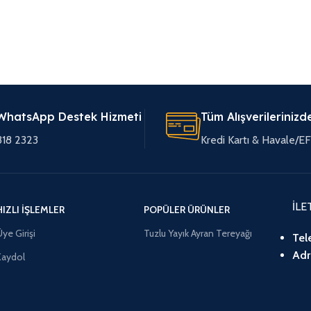
WhatsApp Destek Hizmeti
Tüm Alışverilerinizd
318 2323
Kredi Kartı & Havale/
İLE
HIZLI İŞLEMLER
POPÜLER ÜRÜNLER
ye Girişi
Tuzlu Yayık Ayran Tereyağı
Tel
Adr
Kaydol