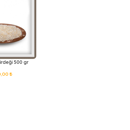
rdeği 500 gr
0,00
₺