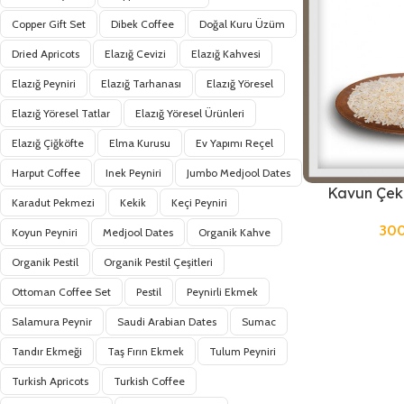
Copper Gift Set
Dibek Coffee
Doğal Kuru Üzüm
Dried Apricots
Elazığ Cevizi
Elazığ Kahvesi
Elazığ Peyniri
Elazığ Tarhanası
Elazığ Yöresel
Elazığ Yöresel Tatlar
Elazığ Yöresel Ürünleri
Elazığ Çiğköfte
Elma Kurusu
Ev Yapımı Reçel
Harput Coffee
Inek Peyniri
Jumbo Medjool Dates
Kavun Çeki
Karadut Pekmezi
Kekik
Keçi Peyniri
30
Koyun Peyniri
Medjool Dates
Organik Kahve
Organik Pestil
Organik Pestil Çeşitleri
Ottoman Coffee Set
Pestil
Peynirli Ekmek
Salamura Peynir
Saudi Arabian Dates
Sumac
Tandır Ekmeği
Taş Fırın Ekmek
Tulum Peyniri
Turkish Apricots
Turkish Coffee