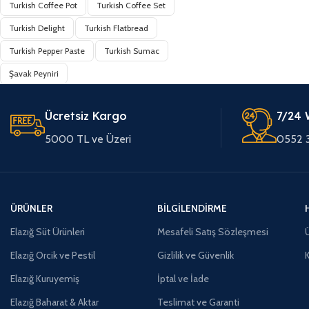
Turkish Coffee Pot
Turkish Coffee Set
Turkish Delight
Turkish Flatbread
Turkish Pepper Paste
Turkish Sumac
Şavak Peyniri
Ücretsiz Kargo
7/24 
5000 TL ve Üzeri
0552 
ÜRÜNLER
BILGILENDIRME
Elazığ Süt Ürünleri
Mesafeli Satış Sözleşmesi
Ü
Elazığ Orcik ve Pestil
Gizlilik ve Güvenlik
Elazığ Kuruyemiş
İptal ve İade
Elazığ Baharat & Aktar
Teslimat ve Garanti