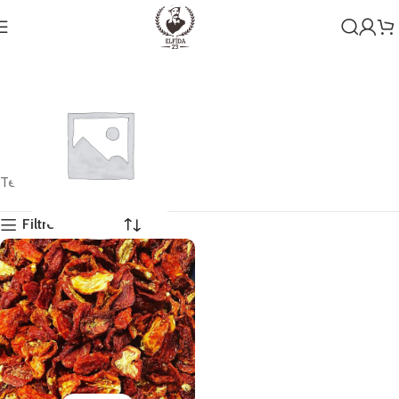
Tek bir sonuç gösteriliyor
Filtreleri Göster
Genel
1 ürün