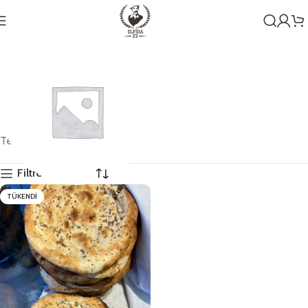
Tek bir sonuç gösteriliyor
Filtreleri Göster
TÜKENDI
Genel
1 ürün