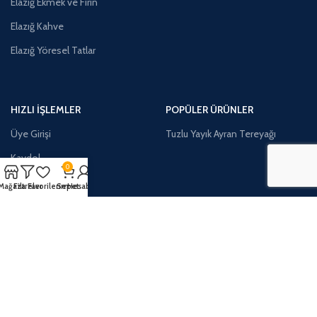
Elazığ Ekmek ve Fırın
Elazığ Kahve
Elazığ Yöresel Tatlar
HIZLI İŞLEMLER
POPÜLER ÜRÜNLER
Üye Girişi
Tuzlu Yayık Ayran Tereyağı
Kaydol
0
Mağaza
Filtreler
Favorilerim
Sepet
Hesabım
İLETİŞİM:
Telefon:
0552 318 2323
Adres:
Çarşı Mahallesi İşciler Sokak No:25 Merkez/ELAZIĞ