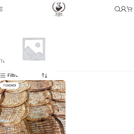
Tek bir sonuç gösteriliyor
Filtreleri Göster
TÜKENDI
Genel
1 ürün