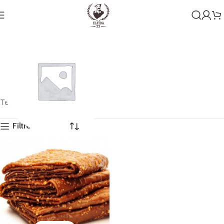
Tek bir sonuç gösteriliyor
Filtreleri Göster
Genel
1 ürün