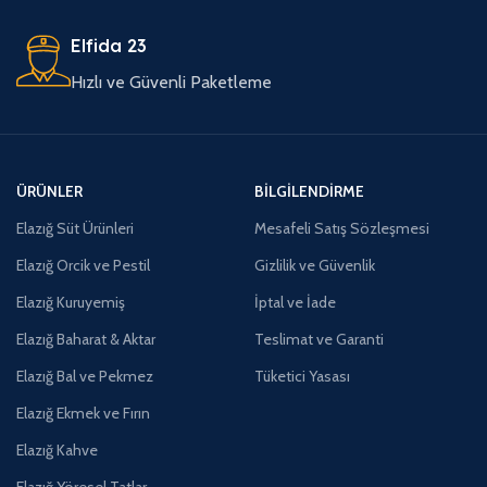
Elfida 23
Hızlı ve Güvenli Paketleme
ÜRÜNLER
BILGILENDIRME
Elazığ Süt Ürünleri
Mesafeli Satış Sözleşmesi
Elazığ Orcik ve Pestil
Gizlilik ve Güvenlik
Elazığ Kuruyemiş
İptal ve İade
Elazığ Baharat & Aktar
Teslimat ve Garanti
Elazığ Bal ve Pekmez
Tüketici Yasası
Elazığ Ekmek ve Fırın
Elazığ Kahve
Elazığ Yöresel Tatlar