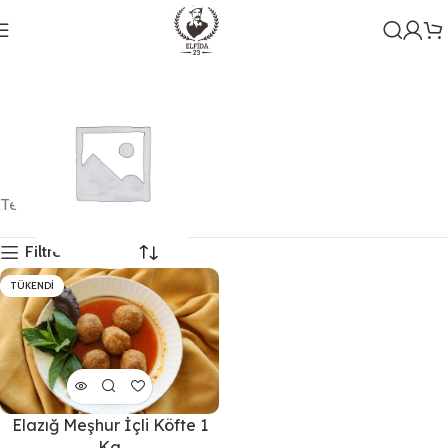
Tek bir sonuç gösteriliyor
Filtreleri Göster
TÜKENDI
Genel
1 ürün
Elazığ Meşhur İçli Köfte 1
Kg