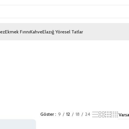
mez
Ekmek Fırını
Kahve
Elazığ Yöresel Tatlar
Göster
9
12
18
24