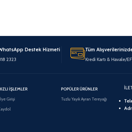
WhatsApp Destek Hizmeti
Tüm Alışverilerinizd
318 2323
Kredi Kartı & Havale/
İLE
HIZLI İŞLEMLER
POPÜLER ÜRÜNLER
ye Girişi
Tuzlu Yayık Ayran Tereyağı
Tel
Adr
Kaydol