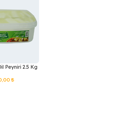
l Peyniri 2.5 Kg
0,00
₺