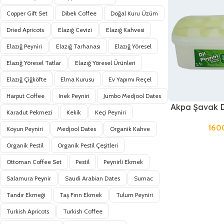
Copper Gift Set
Dibek Coffee
Doğal Kuru Üzüm
Dried Apricots
Elazığ Cevizi
Elazığ Kahvesi
Elazığ Peyniri
Elazığ Tarhanası
Elazığ Yöresel
Elazığ Yöresel Tatlar
Elazığ Yöresel Ürünleri
Elazığ Çiğköfte
Elma Kurusu
Ev Yapımı Reçel
Harput Coffee
Inek Peyniri
Jumbo Medjool Dates
Akpa Şavak Di
Karadut Pekmezi
Kekik
Keçi Peyniri
160
Koyun Peyniri
Medjool Dates
Organik Kahve
Organik Pestil
Organik Pestil Çeşitleri
Ottoman Coffee Set
Pestil
Peynirli Ekmek
Salamura Peynir
Saudi Arabian Dates
Sumac
Tandır Ekmeği
Taş Fırın Ekmek
Tulum Peyniri
Turkish Apricots
Turkish Coffee