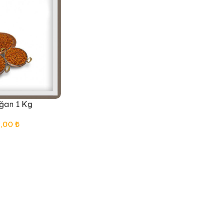
ğan 1 Kg
0,00
₺