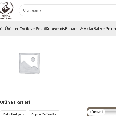
üt Ürünleri
Orcik ve Pestil
Kuruyemiş
Baharat & Aktar
Bal ve Pek
Genel
Ürün Etiketleri
TÜKENDI
Bakır Hediyelik
Copper Coffee Pot