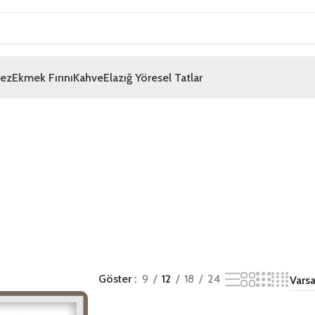
mez
Ekmek Fırını
Kahve
Elazığ Yöresel Tatlar
Göster
9
12
18
24