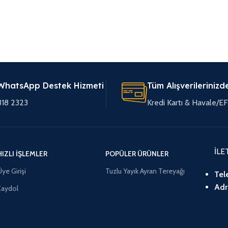
WhatsApp Destek Hizmeti
Tüm Alışverilerinizd
318 2323
Kredi Kartı & Havale/
İLE
HIZLI İŞLEMLER
POPÜLER ÜRÜNLER
ye Girişi
Tuzlu Yayık Ayran Tereyağı
Tel
Adr
Kaydol