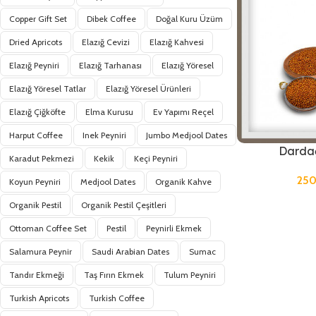
Copper Gift Set
Dibek Coffee
Doğal Kuru Üzüm
Dried Apricots
Elazığ Cevizi
Elazığ Kahvesi
Elazığ Peyniri
Elazığ Tarhanası
Elazığ Yöresel
Elazığ Yöresel Tatlar
Elazığ Yöresel Ürünleri
Elazığ Çiğköfte
Elma Kurusu
Ev Yapımı Reçel
Harput Coffee
Inek Peyniri
Jumbo Medjool Dates
Darda
Karadut Pekmezi
Kekik
Keçi Peyniri
25
Koyun Peyniri
Medjool Dates
Organik Kahve
Organik Pestil
Organik Pestil Çeşitleri
Ottoman Coffee Set
Pestil
Peynirli Ekmek
Salamura Peynir
Saudi Arabian Dates
Sumac
Tandır Ekmeği
Taş Fırın Ekmek
Tulum Peyniri
Turkish Apricots
Turkish Coffee