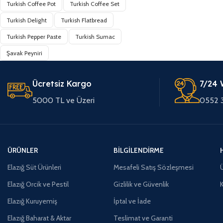
Turkish Coffee Pot
Turkish Coffee Set
Turkish Delight
Turkish Flatbread
Turkish Pepper Paste
Turkish Sumac
Şavak Peyniri
Ücretsiz Kargo
7/24 
5000 TL ve Üzeri
0552 
ÜRÜNLER
BILGILENDIRME
Elazığ Süt Ürünleri
Mesafeli Satış Sözleşmesi
Ü
Elazığ Orcik ve Pestil
Gizlilik ve Güvenlik
Elazığ Kuruyemiş
İptal ve İade
Elazığ Baharat & Aktar
Teslimat ve Garanti