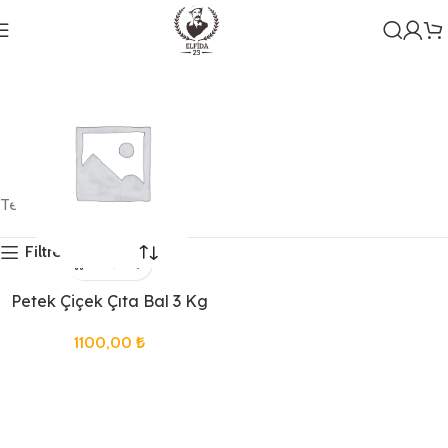
Tek bir sonuç gösteriliyor
Filtreleri Göster
Genel
Petek Çiçek Çıta Bal 3 Kg
1 ürün
1100,00
₺