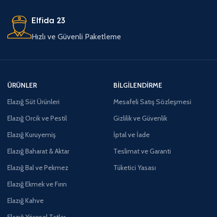
Elfida 23
Hızlı ve Güvenli Paketleme
ÜRÜNLER
BILGILENDIRME
Elazığ Süt Ürünleri
Mesafeli Satış Sözleşmesi
Elazığ Orcik ve Pestil
Gizlilik ve Güvenlik
Elazığ Kuruyemiş
İptal ve İade
Elazığ Baharat & Aktar
Teslimat ve Garanti
Elazığ Bal ve Pekmez
Tüketici Yasası
Elazığ Ekmek ve Fırın
Elazığ Kahve
Elazığ Yöresel Tatlar