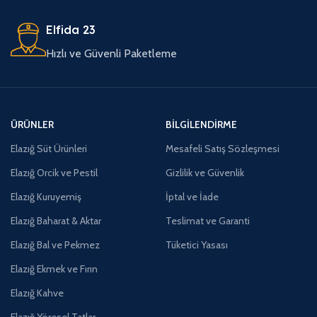
Elfida 23
Hızlı ve Güvenli Paketleme
ÜRÜNLER
BILGILENDIRME
Elazığ Süt Ürünleri
Mesafeli Satış Sözleşmesi
Elazığ Orcik ve Pestil
Gizlilik ve Güvenlik
Elazığ Kuruyemiş
İptal ve İade
Elazığ Baharat & Aktar
Teslimat ve Garanti
Elazığ Bal ve Pekmez
Tüketici Yasası
Elazığ Ekmek ve Fırın
Elazığ Kahve
Elazığ Yöresel Tatlar