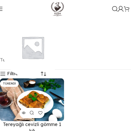
Tek bir sonuç gösteriliyor
Filtreleri Göster
TÜKENDI
Genel
1 ürün
Tereyağlı cevizli gömme 1
kğ