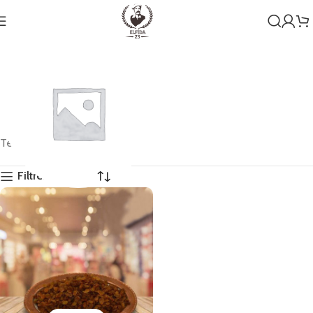
Tek bir sonuç gösteriliyor
Filtreleri Göster
Genel
1 ürün