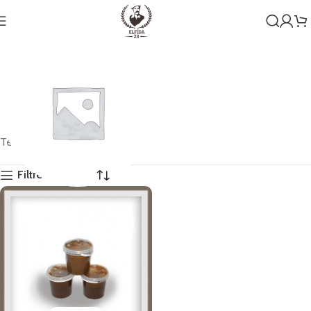
Tek bir sonuç gösteriliyor
Filtreleri Göster
Genel
1 ürün