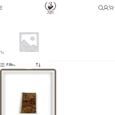
Tek bir sonuç gösteriliyor
Filtreleri Göster
Genel
1 ürün