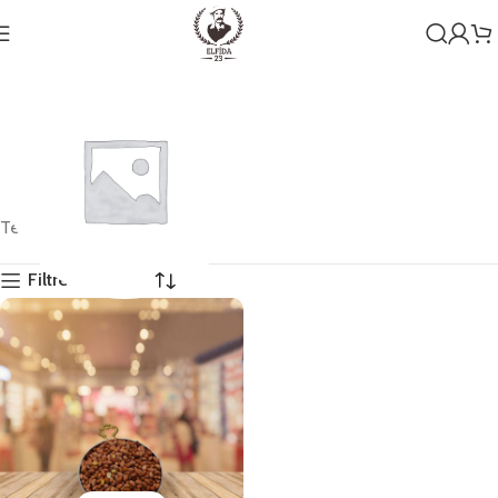
Tek bir sonuç gösteriliyor
Filtreleri Göster
Genel
1 ürün