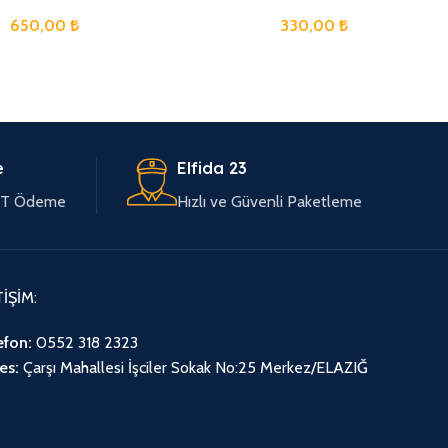
650,00
₺
330,00
₺
e
Elfida 23
EFT Ödeme
Hızlı ve Güvenli Paketleme
TİŞİM:
efon:
0552 318 2323
es:
Çarşı Mahallesi İşciler Sokak No:25 Merkez/ELAZIĞ