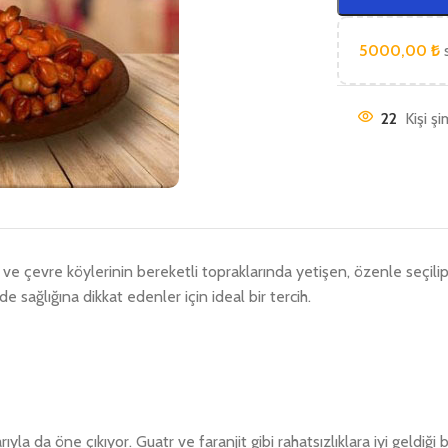
5000,00
₺
s
22
Kişi ş
ğ ve çevre köylerinin bereketli topraklarında yetişen, özenle seçi
e sağlığına dikkat edenler için ideal bir tercih.
la da öne çıkıyor. Guatr ve faranjit gibi rahatsızlıklara iyi geldiği 