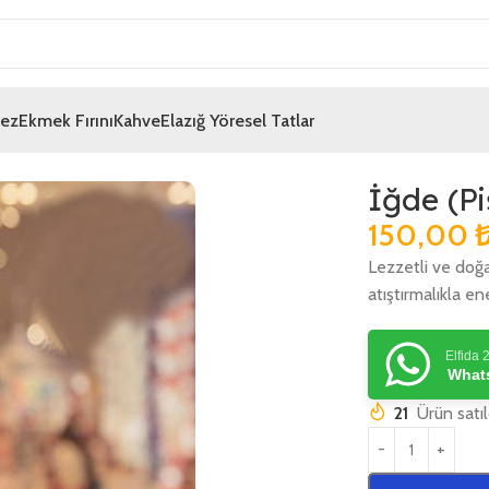
mez
Ekmek Fırını
Kahve
Elazığ Yöresel Tatlar
İğde (Pi
150,00
Lezzetli ve doğa
atıştırmalıkla ene
Elfida 
Whats
21
Ürün satı