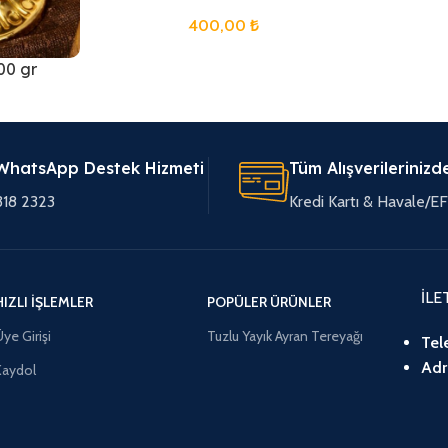
400,00
₺
00 gr
WhatsApp Destek Hizmeti
Tüm Alışverilerinizd
318 2323
Kredi Kartı & Havale/
İLE
HIZLI İŞLEMLER
POPÜLER ÜRÜNLER
ye Girişi
Tuzlu Yayık Ayran Tereyağı
Tel
Adr
Kaydol