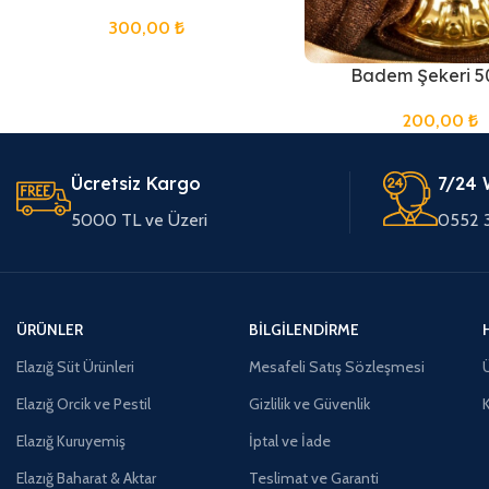
300,00
₺
Badem Şekeri 5
200,00
₺
Ücretsiz Kargo
7/24 
5000 TL ve Üzeri
0552 
ÜRÜNLER
BILGILENDIRME
Elazığ Süt Ürünleri
Mesafeli Satış Sözleşmesi
Ü
Elazığ Orcik ve Pestil
Gizlilik ve Güvenlik
Elazığ Kuruyemiş
İptal ve İade
Elazığ Baharat & Aktar
Teslimat ve Garanti