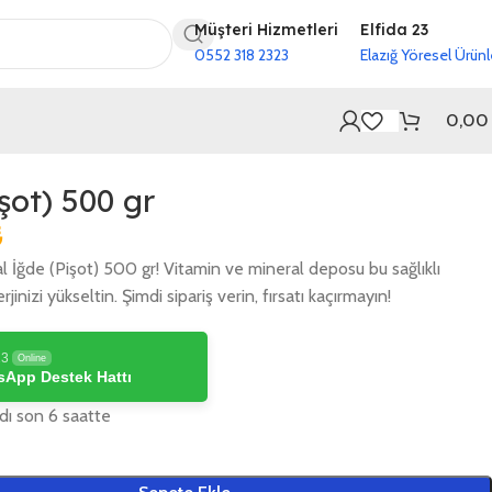
Müşteri Hizmetleri
Elfida 23
0552 318 2323
Elazığ Yöresel Ürünl
0,0
şot) 500 gr
₺
l İğde (Pişot) 500 gr! Vitamin ve mineral deposu bu sağlıklı
rjinizi yükseltin. Şimdi sipariş verin, fırsatı kaçırmayın!
23
Online
App Destek Hattı
ldı son 6 saatte