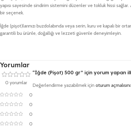
yapısı sayesinde sindirim sistemini düzenler ve tokluk hissi sağl
bir seçenek.
İğde (pişot)larınızı buzdolabında veya serin, kuru ve kapalı bir ort
garantili bu ürünle, doğallığı ve lezzeti güvenle deneyimleyin.
Yorumlar
“İğde (Pişot) 500 gr” için yorum yapan ilk 
0 yorumlar
Değerlendirme yazabilmek için
oturum açmalısını
0
0
0
0