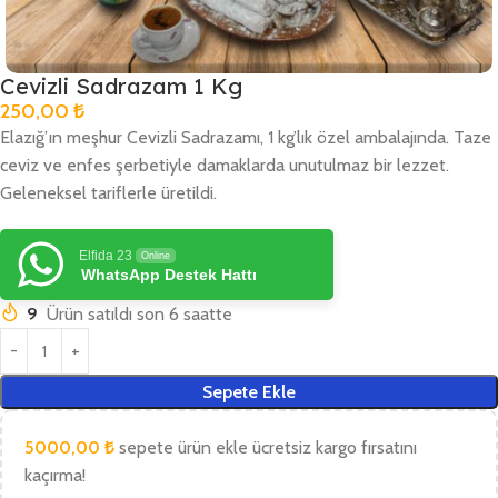
Cevizli Sadrazam 1 Kg
250,00
₺
Elazığ’ın meşhur Cevizli Sadrazamı, 1 kg’lık özel ambalajında. Taze
ceviz ve enfes şerbetiyle damaklarda unutulmaz bir lezzet.
Geleneksel tariflerle üretildi.
Elfida 23
Online
WhatsApp Destek Hattı
9
Ürün satıldı son 6 saatte
Sepete Ekle
5000,00
₺
sepete ürün ekle ücretsiz kargo fırsatını
kaçırma!