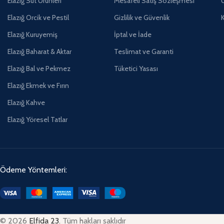
Elazığ Süt Ürünleri
Mesafeli Satış Sözleşmesi
Ü
Elazığ Orcik ve Pestil
Gizlilik ve Güvenlik
Elazığ Kuruyemiş
İptal ve İade
Elazığ Baharat & Aktar
Teslimat ve Garanti
Elazığ Bal ve Pekmez
Tüketici Yasası
Elazığ Ekmek ve Fırın
Elazığ Kahve
Elazığ Yöresel Tatlar
Ödeme Yöntemleri:
© 2026
Elfida 23
. Tüm hakları saklıdır