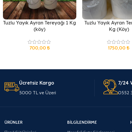
Tuzlu Yayık Ayran Tereyağı 1 Kg
Tuzlu Yayık Ayran Te
(köy)
Kg (Köy)
700,00
₺
1750,00
₺
Ücretsiz Kargo
7/24 
5000 TL ve Üzeri
0552 
ÜRÜNLER
BILGILENDIRME