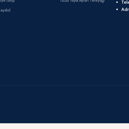
ye Girişi
Tuzlu Yayık Ayran Tereyağı
Tel
Adr
Kaydol