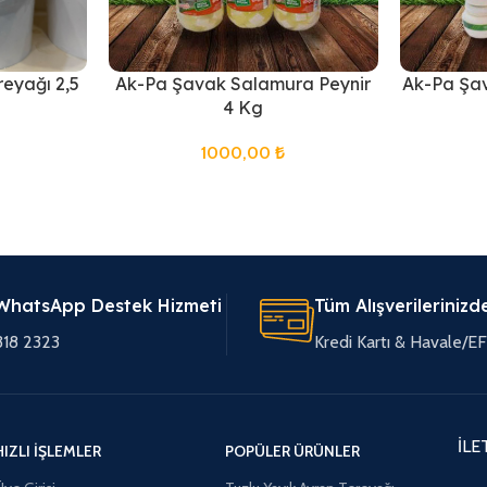
reyağı 2,5
Ak-Pa Şavak Salamura Peynir
Ak-Pa Şav
4 Kg
1000,00
₺
WhatsApp Destek Hizmeti
Tüm Alışverilerinizd
318 2323
Kredi Kartı & Havale/
İLE
HIZLI İŞLEMLER
POPÜLER ÜRÜNLER