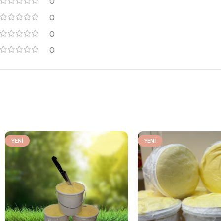
0
0
0
0
YENI
YENI