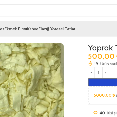
mez
Ekmek Fırını
Kahve
Elazığ Yöresel Tatlar
Yaprak 
500,00
19
Ürün satı
5000,00
₺
s
40
Kişi ş