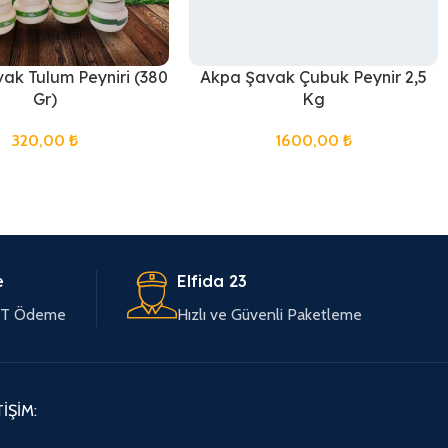
ak Tulum Peyniri (380
Akpa Şavak Çubuk Peynir 2,5
Gr)
Kg
320,00
₺
1600,00
₺
e
Elfida 23
EFT Ödeme
Hızlı ve Güvenli Paketleme
TİŞİM: