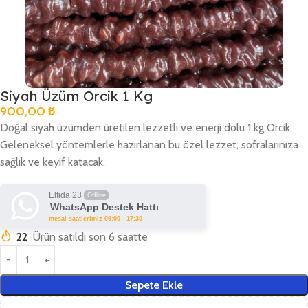
Siyah Üzüm Orcik 1 Kg
900,00
₺
Doğal siyah üzümden üretilen lezzetli ve enerji dolu 1 kg Orcik.
Geleneksel yöntemlerle hazırlanan bu özel lezzet, sofralarınıza
sağlık ve keyif katacak.
Elfida 23
Offline
WhatsApp Destek Hattı
mesai saatlerimiz 09:00 - 17:30
22
Ürün satıldı son 6 saatte
Sepete Ekle