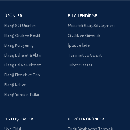
ÜRÜNLER
BILGILENDIRME
Elazığ Süt Ürünleri
Mesafeli Satış Sözleşmesi
Elazığ Orcik ve Pestil
Gizlilik ve Güvenlik
Elazığ Kuruyemiş
İptal ve İade
Elazığ Baharat & Aktar
Teslimat ve Garanti
Elazığ Bal ve Pekmez
Tüketici Yasası
Elazığ Ekmek ve Fırın
Elazığ Kahve
Elazığ Yöresel Tatlar
HIZLI İŞLEMLER
POPÜLER ÜRÜNLER
Üye Girişi
Tuzlu Yayık Ayran Tereyağı