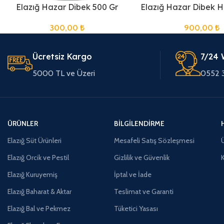
Elazığ Hazar Dibek 500 Gr
Elazığ Hazar Dibek H
300,00
₺
900,00
₺
Ücretsiz Kargo
7/24 
5000 TL ve Üzeri
0552 
ÜRÜNLER
BILGILENDIRME
Elazığ Süt Ürünleri
Mesafeli Satış Sözleşmesi
Ü
Elazığ Orcik ve Pestil
Gizlilik ve Güvenlik
Elazığ Kuruyemiş
İptal ve İade
Elazığ Baharat & Aktar
Teslimat ve Garanti
Elazığ Bal ve Pekmez
Tüketici Yasası