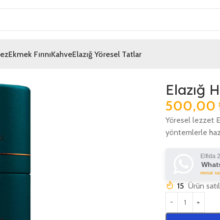
mez
Ekmek Fırını
Kahve
Elazığ Yöresel Tatlar
Elazığ 
500,00
Yöresel lezzet E
yöntemlerle hazı
Elfida 
Whats
mesai saa
15
Ürün satı