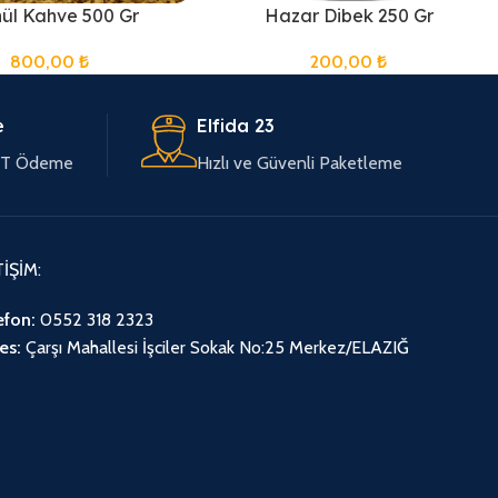
ül Kahve 500 Gr
Hazar Dibek 250 Gr
800,00
₺
200,00
₺
e
Elfida 23
EFT Ödeme
Hızlı ve Güvenli Paketleme
TİŞİM:
efon:
0552 318 2323
es:
Çarşı Mahallesi İşciler Sokak No:25 Merkez/ELAZIĞ