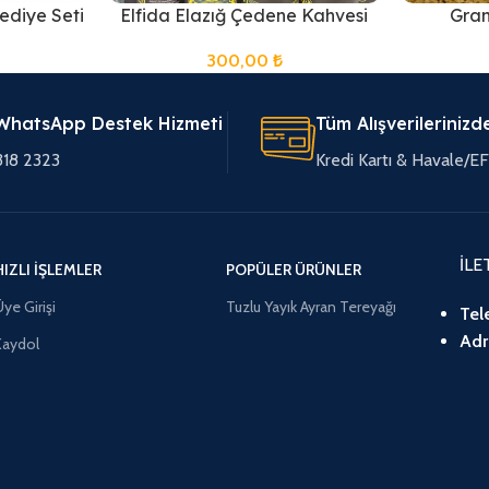
ediye Seti
Elfida Elazığ Çedene Kahvesi
Gran
300,00
₺
WhatsApp Destek Hizmeti
Tüm Alışverilerinizd
318 2323
Kredi Kartı & Havale/
İLE
HIZLI İŞLEMLER
POPÜLER ÜRÜNLER
ye Girişi
Tuzlu Yayık Ayran Tereyağı
Tel
Adr
Kaydol