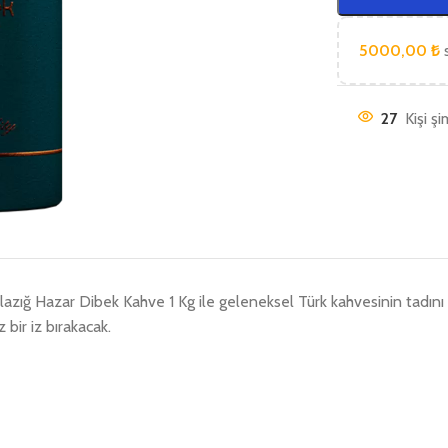
5000,00
₺
s
27
Kişi ş
lazığ Hazar Dibek Kahve 1 Kg ile geleneksel Türk kahvesinin tadını 
bir iz bırakacak.