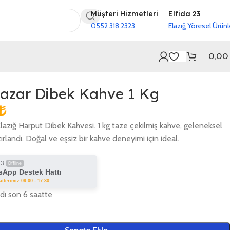
Müşteri Hizmetleri
Elfida 23
0552 318 2323
Elazığ Yöresel Ürünl
0,0
Hazar Dibek Kahve 1 Kg
₺
lazığ Harput Dibek Kahvesi. 1 kg taze çekilmiş kahve, geleneksel
rlandı. Doğal ve eşsiz bir kahve deneyimi için ideal.
23
Offline
App Destek Hattı
tlerimiz 09:00 - 17:30
ldı son 6 saatte