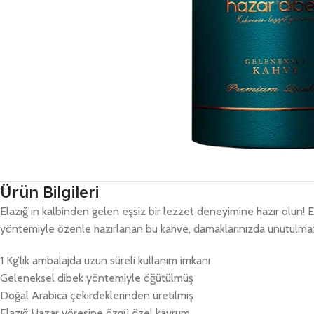
Ürün Bilgileri
Elazığ’ın kalbinden gelen eşsiz bir lezzet deneyimine hazır olun! E
yöntemiyle özenle hazırlanan bu kahve, damaklarınızda unutulmaz 
1 Kg’lık ambalajda uzun süreli kullanım imkanı
Geleneksel dibek yöntemiyle öğütülmüş
Doğal Arabica çekirdeklerinden üretilmiş
Elazığ Hazar yöresine özgü özel kavrum