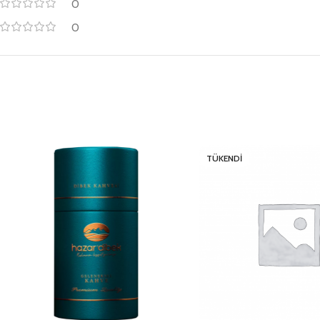
0
0
TÜKENDI