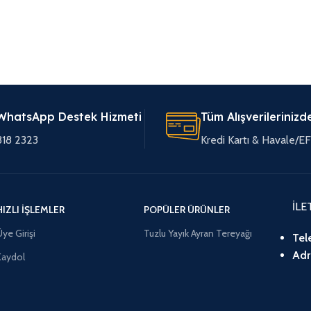
WhatsApp Destek Hizmeti
Tüm Alışverilerinizd
318 2323
Kredi Kartı & Havale/
İLE
HIZLI İŞLEMLER
POPÜLER ÜRÜNLER
ye Girişi
Tuzlu Yayık Ayran Tereyağı
Tel
Adr
Kaydol