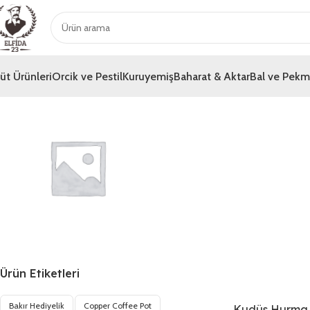
üt Ürünleri
Orcik ve Pestil
Kuruyemiş
Baharat & Aktar
Bal ve Pek
Genel
Ürün Etiketleri
Bakır Hediyelik
Copper Coffee Pot
Kudüs Hurma 