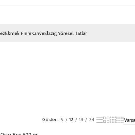
mez
Ekmek Fırını
Kahve
Elazığ Yöresel Tatlar
Göster
9
12
18
24
Orta Boy 500 gr