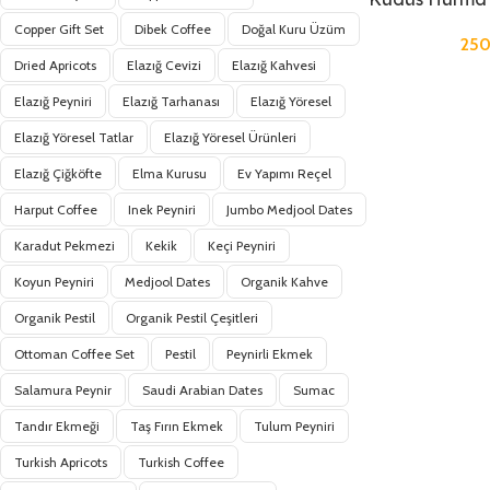
Copper Gift Set
Dibek Coffee
Doğal Kuru Üzüm
25
Dried Apricots
Elazığ Cevizi
Elazığ Kahvesi
Elazığ Peyniri
Elazığ Tarhanası
Elazığ Yöresel
Elazığ Yöresel Tatlar
Elazığ Yöresel Ürünleri
Elazığ Çiğköfte
Elma Kurusu
Ev Yapımı Reçel
Harput Coffee
Inek Peyniri
Jumbo Medjool Dates
Karadut Pekmezi
Kekik
Keçi Peyniri
Koyun Peyniri
Medjool Dates
Organik Kahve
Organik Pestil
Organik Pestil Çeşitleri
Ottoman Coffee Set
Pestil
Peynirli Ekmek
Salamura Peynir
Saudi Arabian Dates
Sumac
Tandır Ekmeği
Taş Fırın Ekmek
Tulum Peyniri
Turkish Apricots
Turkish Coffee