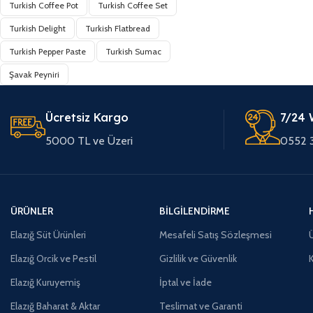
Turkish Coffee Pot
Turkish Coffee Set
Turkish Delight
Turkish Flatbread
Turkish Pepper Paste
Turkish Sumac
Şavak Peyniri
Ücretsiz Kargo
7/24 
5000 TL ve Üzeri
0552 
ÜRÜNLER
BILGILENDIRME
Elazığ Süt Ürünleri
Mesafeli Satış Sözleşmesi
Ü
Elazığ Orcik ve Pestil
Gizlilik ve Güvenlik
Elazığ Kuruyemiş
İptal ve İade
Elazığ Baharat & Aktar
Teslimat ve Garanti